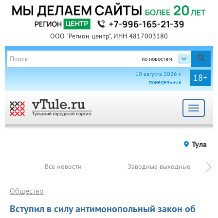
ООО "Регион центр", ИНН 4817003180
по новостям
10 августа 2026 г.
18+
понедельник
Toggle
navigat
Тула
Все новости
Заводные выходные
Общество
Вступил в силу антимонопольный закон об