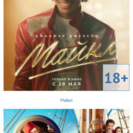
18+
Майкл