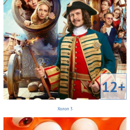
12+
Холоп 3