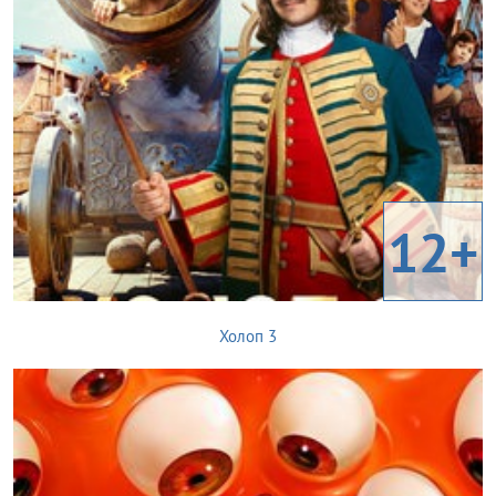
12+
Холоп 3