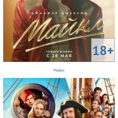
18+
Майкл