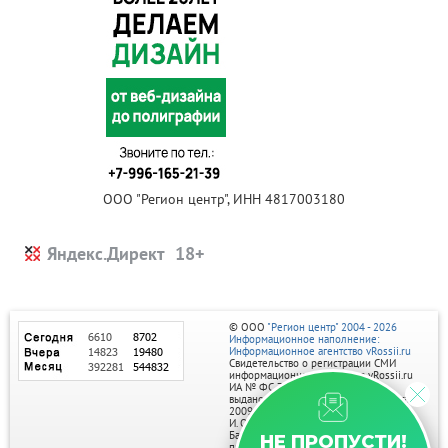
ООО "Регион центр", ИНН 4817003180
Яндекс.Директ
© ООО
"Регион центр" 2004 - 2026
Информационное наполнение:
Информационное агентство vRossii.ru
Свидетельство о регистрации СМИ
информационного агентства vRossii.ru
ИА № ФС 77‑35502
выдано РОСКОМНАДЗОРом 04 марта
2009г.
И. О. Главного редактора Нарыков А. Н.
Баннеры на портале размещаются на
НЕ ПРОПУСТИ!
правах рекламы.