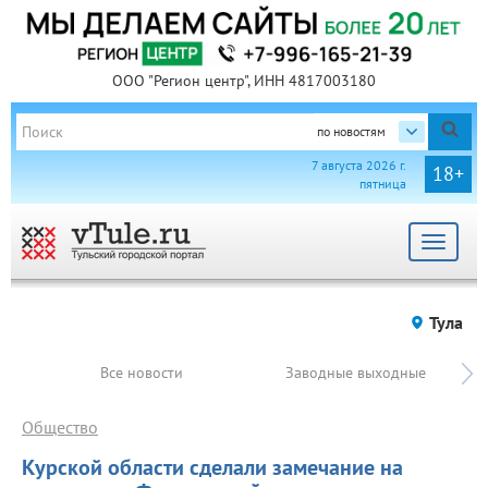
ООО "Регион центр", ИНН 4817003180
по новостям
7 августа 2026 г.
18+
пятница
Toggle
navigat
Тула
Все новости
Заводные выходные
Общество
Курской области сделали замечание на