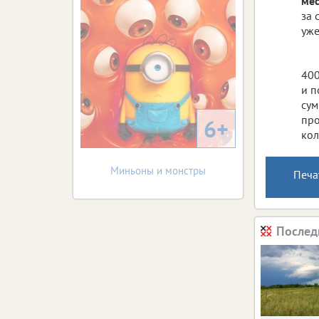
мес
за 
уже
400
и п
сум
про
6+
кол
Миньоны и монстры
Печа
Послед