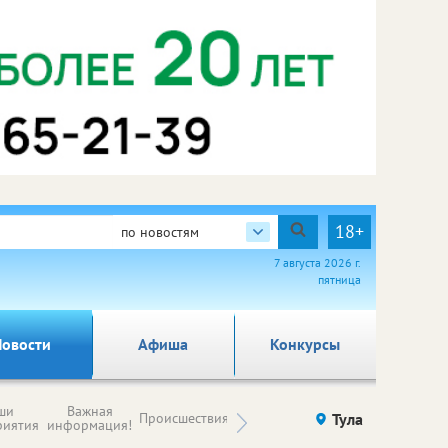
18+
по новостям
7 августа 2026 г.
пятница
овости
Афиша
Конкурсы
Новости
ши
Важная
Происшествия
Здоровье
Тула
Ку
компаний (на
риятия
информация!
правах
рекламы)