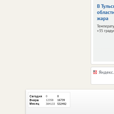
В Тульс
област
жара
Температу
+35 граду
Яндекс