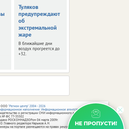
Туляков
В Туле обсудили
вы
предупреждают
развитие
об
опорных
экстремальной
городов
жаре
В регионе таких
населенных пунктов 8.
В ближайшие дни
воздух прогреется до
+32.
 ООО
"Регион центр" 2004 - 2026
нформационное наполнение: Информационное агентство vRossii.ru
видетельство о регистрации СМИ информационного агентства vRossii.ru
А № ФС 77‑35502
ыдано РОСКОМНАДЗОРом 04 марта 2009г.
НЕ ПРОПУСТИ!
 О. Главного редактора Нарыков А. Н.
аннеры на портале размещаются на правах рекламы.