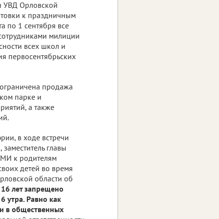
и УВД Орловской
готовки к праздничным
а по 1 сентября все
а сотрудниками милиции
ности всех школ и
ия первосентябрьских
т ограничена продажа
ском парке и
риятий, а также
ий.
рии, в ходе встречи
, заместитель главы
СМИ к родителям
воих детей во время
Орловской области об
 16 лет запрещено
6 утра. Равно как
ки в общественных