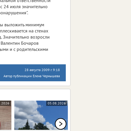
ральной ответственности
к с 24 июля значительно
вонарушения".
ны выложить минимум
ыплескивается на стенах
д. Значительно возросли
е Валентин Бочаров
выми и с родительскими
28 августа 2009 г. 9:18
Автор публикации Елена Чернышева
8.2026
05.08.2026
05.08.2026