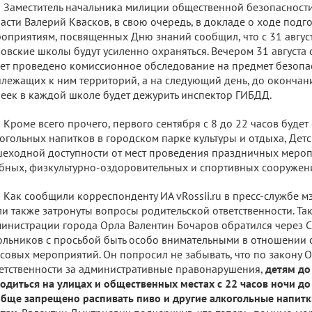
Заместитель начальника милиции общественной безопасност
асти Валерий Квасков, в свою очередь, в докладе о ходе под
оприятиям, посвященных Дню знаний сообщил, что с 31 август
овские школы будут усиленно охраняться. Вечером 31 август
ет проведено комиссионное обследование на предмет безопас
лежащих к ним территорий, а на следующий день, до окончан
еек в каждой школе будет дежурить инспектор ГИБДД.
Кроме всего прочего, первого сентября с 8 до 22 часов буде
огольных напитков в городском парке культуры и отдыха, Дет
еходной доступности от мест проведения праздничных мероп
бных, физкультурно-оздоровительных и спортивных сооружен
Как сообщили корреспонденту ИА vRossii.ru в пресс-службе мэ
и также затронуты вопросы родительской ответственности. Так
инистрации города Орла Валентин Бочаров обратился через 
льников с просьбой быть особо внимательными в отношении с
совых мероприятий. Он попросил не забывать, что по закону 
етственности за административные правонарушения,
детям до
одиться на улицах и общественных местах с 22 часов ночи до 
бще запрещено распивать пиво и другие алкогольные напит