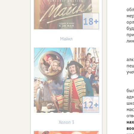
обл
мер
18+
орл
буд
при
Майкл
лин
алк
пеш
уче
был
адм
12+
шко
мас
отв
нах
Холоп 3
воо