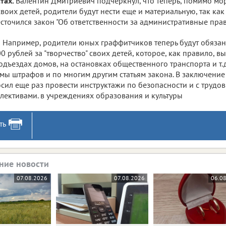
тах.
Валентин Дмитриевич подчеркнул, что теперь, помимо мо
своих детей, родители будут нести еще и материальную, так ка
сточился закон "Об ответственности за административные пра
Например, родители юных граффитчиков теперь будут обяза
0 рублей за "творчество" своих детей, которое, как правило, в
одъездах домов, на остановках общественного транспорта и т.
мы штрафов и по многим другим статьям закона. В заключени
сил еще раз провести инструктажи по безопасности и с трудо
лективами. в учреждениях образования и культуры
ть
ние новости
07.08.2026
07.08.2026
06.0