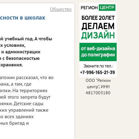
Общество
сности в школах
й учебный год. А чтобы
х условиях,
и и администрации
е с безопасностью
охранения.
тохин рассказал, что во
ООО "Регион
на, а там, где
центр", ИНН
опки. На территориях
4817003180
й этого запрета будут
янки. Детские сады
ких управлений также
о всех зданиях
ных бригад и