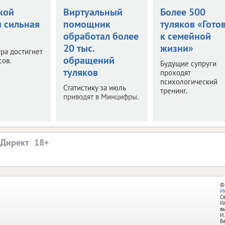
кой
Виртуальный
Более 500
и сильная
помощник
туляков «Гото
обработал более
к семейной
20 тыс.
жизни»
ра достигнет
обращений
сов.
Будущие супруги
туляков
проходят
психологический
Статистику за июль
тренинг.
приводят в Минцифры.
.Директ
©
И
С
И
в
И.
Б