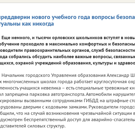
преддверии нового учебного года вопросы безопа
туальны как никогда
Еще немного, и тысячи орловских школьников вступят в новы
обучение проходило в максимально комфортных и безопасны
оводители правоохранительных органов, служб безопасност
ода собрались обсудить наиболее важные вопросы, связанны
щихся, охраной учреждений образования, культуры и здраво
Начальник городского Управления образования Александр Ша
х многочисленных школах города работает круглосуточная охра
ленность учащихся невелика – есть специальные тревожные кн
л запрещена парковка автотранспорта. Автомобили нарушителе
куированы вызванными сотрудниками ГИБДД на штрафные сто
рудованы дверьми с кодовыми замками. Руководители городс
бщили, что на случай возникновения чрезвычайной ситуации в
дусмотрен беспрепятственный доступ для аварийно-спасатель
дставителей силовых структур.