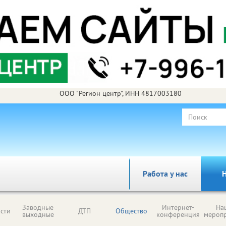
ООО "Регион центр", ИНН 4817003180
Работа у нас
Н
Заводные
Интернет-
На
сти
ДТП
Общество
выходные
конференция
мероп