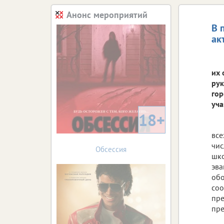
Анонс мероприятий
В 
ак
их 
рук
гор
уча
18+
все
чис
Обсессия
шко
эва
обо
соо
пре
пре