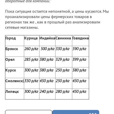
оборотные для компаний.”
Пока ситуация остается непонятной, а цены кусаются. Мы
проанализировали цены фермерских товаров в
регионах так же , как в прошлый раз анализировали
сетевые магазины.
Город
Курица
Индейка
Свинина
Говядина
Брянск
260 р/кг
500 р/кг
330 р/кг
590 р/кг
Орел
285 р/кг
380 р/кг
329 р/кг
399 р/кг
Курск
300 р/кг
380 р/кг
250 р/кг
380 р/кг
Смоленск|
350 р/кг
450 р/кг
250 р/кг
450 р/кг
Липецк
300 р/кг
240 р/кг
280 р/кг
450 р/кг