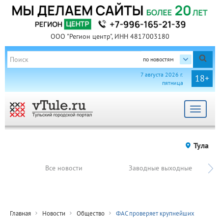
ООО "Регион центр", ИНН 4817003180
по новостям
7 августа 2026 г.
18+
пятница
Toggle
navigat
Тула
Все новости
Заводные выходные
Главная
Новости
Общество
ФАС проверяет крупнейших