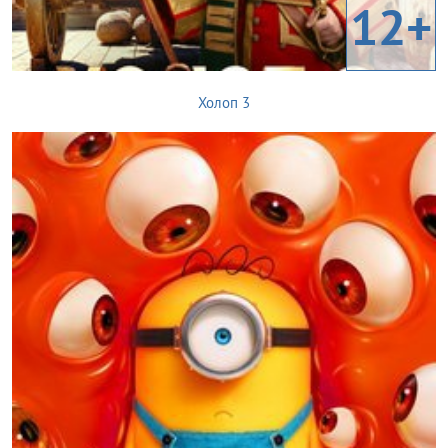
12+
Холоп 3