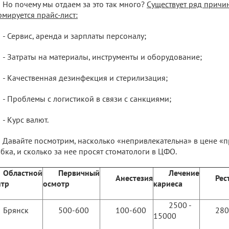
Но почему мы отдаем за это так много?
Существует ряд причин
мируется прайс-лист:
- Сервис, аренда и зарплаты персоналу;
- Затраты на материалы, инструменты и оборудование;
- Качественная дезинфекция и стерилизация;
- Проблемы с логистикой в связи с санкциями;
- Курс валют.
Давайте посмотрим, насколько «непривлекательна» в цене «
бка, и сколько за нее просят стоматологи в ЦФО.
Областной
Первичный
Лечение
Анестезия
Рес
нтр
осмотр
кариеса
2500 -
Брянск
500-600
100-600
280
15000