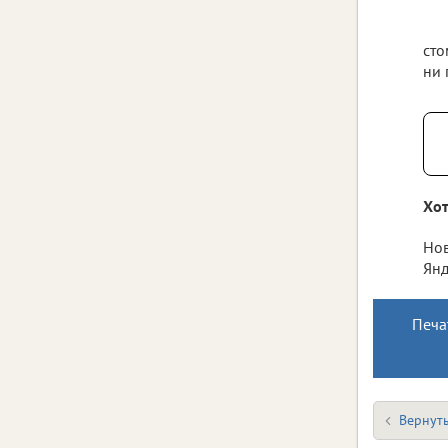
сто
ни 
Хот
Нов
Янд
Печа
Вернуть