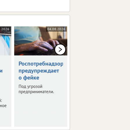
8.2026
04.08.2026
04.08.2026
Роспотребнадзор
Тулякам
и
предупреждает
напомнили даты
о фейке
выплат пособий
и пенсий
Под угрозой
предприниматели.
Средства за июнь уже
начали поступать на
:
карты.
бное