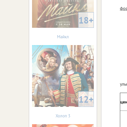
фор
18+
Майкл
улы
12+
це
Холоп 3