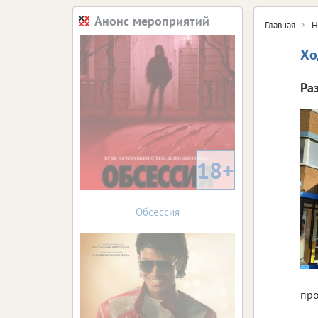
Анонс мероприятий
Главная
Н
Хо
Ра
18+
Обсессия
про