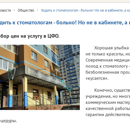
овости
Общество
Ходить к стоматологам - больно! Но не в кабинете, а н
дить к стоматологам - больно! Но не в кабинете, а 
збор цен на услугу в ЦФО.
Хорошая улыбка 
не только красоты, но
Современная медицин
поход к стоматологу 
безболезненная проц
«кусается».
Конечно, сущест
учреждения, но многи
коммерческим мастер
качественной работы,
гарантии действител
цедуры.