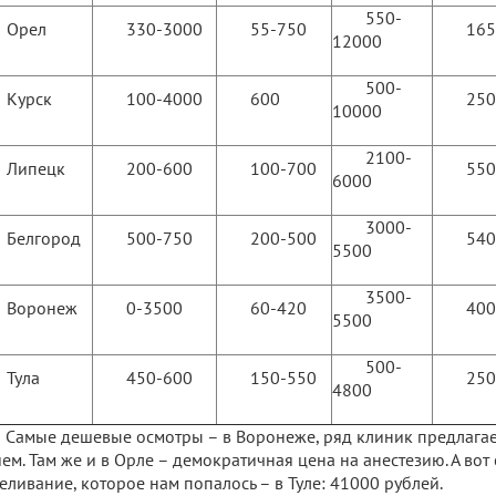
550-
Орел
330-3000
55-750
165
12000
500-
Курск
100-4000
600
250
10000
2100-
Липецк
200-600
100-700
550
6000
3000-
Белгород
500-750
200-500
540
5500
3500-
Воронеж
0-3500
60-420
400
5500
500-
Тула
450-600
150-550
250
4800
Самые дешевые осмотры – в Воронеже, ряд клиник предлага
ем. Там же и в Орле – демократичная цена на анестезию. А вот
еливание, которое нам попалось – в Туле: 41000 рублей.