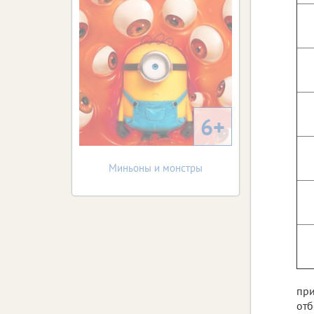
6+
Миньоны и монстры
при
отб