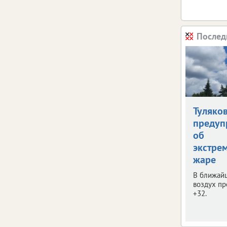
Послед
Туляко
предуп
об
экстре
жаре
В ближай
воздух пр
+32.