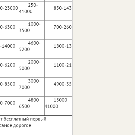
250-
0-23000
850-14300
41000
1000-
0-6300
700-26000
3500
4600-
-14000
1800-13000
5200
2000-
0-6200
1100-21000
5000
3000-
0-8500
4900-35000
7000
4800-
15000-
0-7000
6500
41000
ет бесплатный первый
 самое дорогое