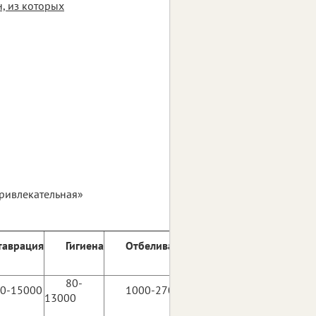
, из которых
привлекательная»
таврация
Гигиена
Отбеливание
80-
0-15000
1000-27000
13000