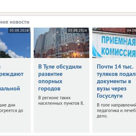
ние новости
05.08.2026
05.08.2026
04.0
в
В Туле обсудили
Почти 14 тыс.
реждают
развитие
туляков подал
опорных
документы в
мальной
городов
вузы через
Госуслуги
В регионе таких
населенных пунктов 8.
шие дни
В топе направлений
огреется до
педагогика и лече
дело.