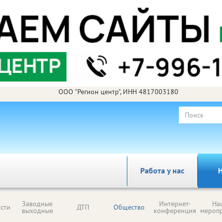
ООО "Регион центр", ИНН 4817003180
Работа у нас
Н
Заводные
Интернет-
На
сти
ДТП
Общество
выходные
конференция
мероп