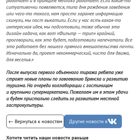
работает и в принципе неплохо работает. Если
какие-то
ситуативочки появляются, типа дня рождения заведения
или
чего-то
такого, нам просто заранее информацию
скинули, мы пост выкатили. Если у нас есть
какая-то
интересная идея, мы подготовили, тоже обычно это
дизайн-задача
, как вот «Фильтр — трип» крайний,
проговорили, как это будет, подготовили напечатали. Все
это работает без нашего прямого вмешательства почти.
Изначально да, проект некоммерческий, чисто для движа,
для веселья.»
После выпуска первого объемного тиража ребята уже
строят новые планы по завоеванию Брянска и развитию
туризма. На очереди коллаборации с гостиницам
и крупными супермаркетами. Пожелаем им в этом удачи
и будем пристально следить за развитием местной
гастрокультуры.
← Вернуться к новостям
Другие новости в
Хотите читать наши новости раньше