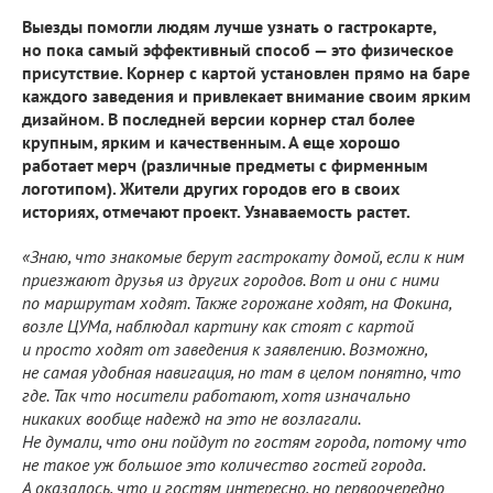
Выезды помогли людям лучше узнать о гастрокарте,
но пока самый эффективный способ — это физическое
присутствие. Корнер с картой установлен прямо на баре
каждого заведения и привлекает внимание своим ярким
дизайном. В последней версии корнер стал более
крупным, ярким и качественным. А еще хорошо
работает мерч (различные предметы с фирменным
логотипом). Жители других городов его в своих
историях, отмечают проект. Узнаваемость растет.
«Знаю, что знакомые берут гастрокату домой, если к ним
приезжают друзья из других городов. Вот и они с ними
по маршрутам ходят. Также горожане ходят, на Фокина,
возле ЦУМа, наблюдал картину как стоят с картой
и просто ходят от заведения к заявлению. Возможно,
не самая удобная навигация, но там в целом понятно, что
где. Так что носители работают, хотя изначально
никаких вообще надежд на это не возлагали.
Не думали, что они пойдут по гостям города, потому что
не такое уж большое это количество гостей города.
А оказалось, что и гостям интересно, но первоочередно