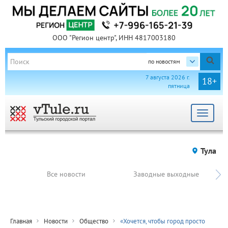
ООО "Регион центр", ИНН 4817003180
по новостям
7 августа 2026 г.
18+
пятница
Toggle
navigat
Тула
Все новости
Заводные выходные
Главная
Новости
Общество
«Хочется, чтобы город просто