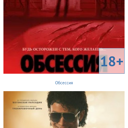
18+
Обсессия