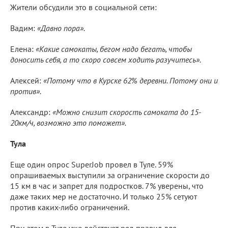
Жители обсудили это в социальной сети:
Вадим:
«Давно пора».
Елена:
«Какие самокаты, бегом надо бегать, чтобы
доносить себя, а то скоро совсем ходить разучитесь».
Алексей:
«Потому что в Курске 62% деревни. Потому они и
против».
Александр:
«Можно снизит скорость самоката до 15-
20км/ч, возможно это поможет».
Тула
Еще один опрос SuperJob провел в Туле. 59%
опрашиваемых выступили за ограничение скорости до
15 км в час и запрет для подростков. 7% уверены, что
даже таких мер не достаточно. И только 25% сетуют
против каких-либо ограничений.
При этом в Туле уже действует ряд правил для