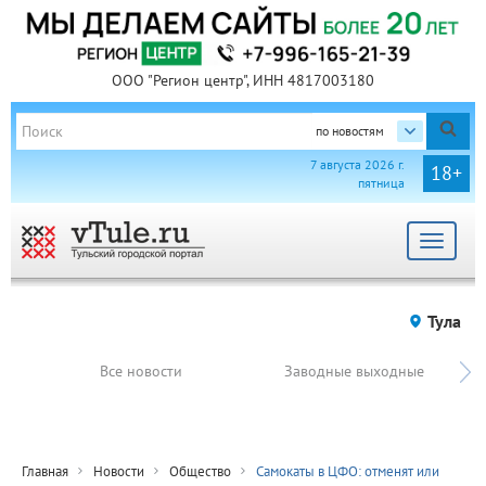
ООО "Регион центр", ИНН 4817003180
по новостям
7 августа 2026 г.
18+
пятница
Toggle
navigat
Тула
Все новости
Заводные выходные
Главная
Новости
Общество
Самокаты в ЦФО: отменят или