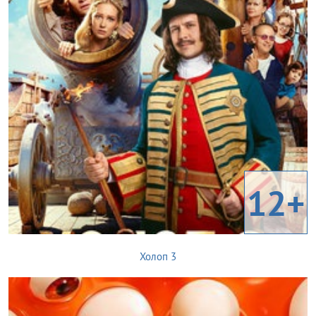
12+
Холоп 3