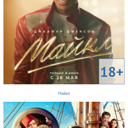
18+
Майкл