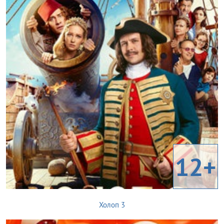
12+
Холоп 3