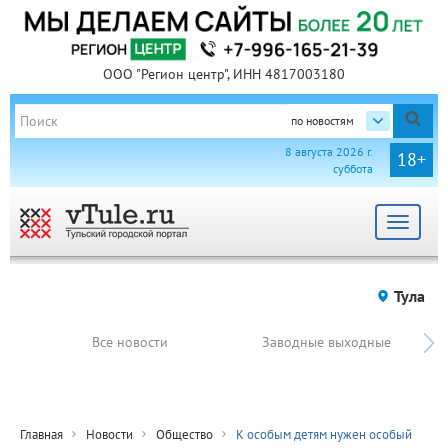
ООО "Регион центр", ИНН 4817003180
по новостям
8 августа 2026 г.
18+
суббота
Toggle
navigat
Тула
Все новости
Заводные выходные
Главная
Новости
Общество
К особым детям нужен особый