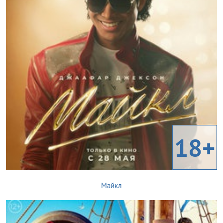
18+
Майкл