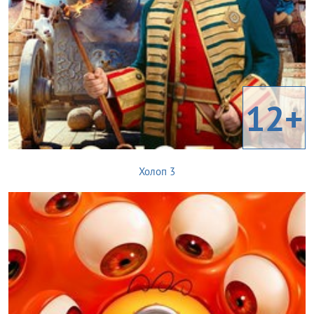
12+
Холоп 3