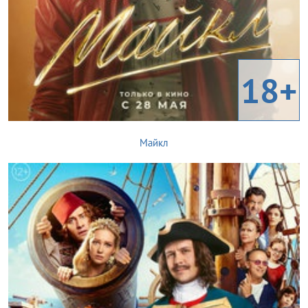
18+
Майкл