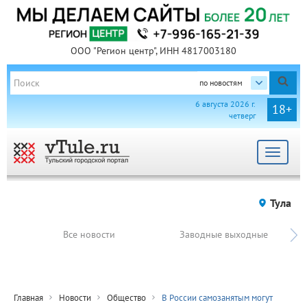
ООО "Регион центр", ИНН 4817003180
по новостям
6 августа 2026 г.
18+
четверг
Toggle
navigat
Тула
Все новости
Заводные выходные
Главная
Новости
Общество
В России самозанятым могут