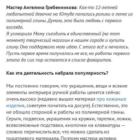
Мастер Ангелина Гребенникова
:
Как-то 12-летней
любопытной девочке на Ютубе попались ролики о лепке из
полимерной глины. Думаю, это была любовь с первого
взгляда.
Я уговорила Маму съездить в единственный (на тот
момент) творческий магазин в нашем городе и купить
глину. Она поддержала мою идею. С этого всё и началось.
Пусть первое время получалось не все, но работы первого
этапа до сих пор остаются в списке фаворитов.
Как эта деятельность набрала популярность?
Мы постоянно говорим, что украшения, вещи и всякие
элементы интерьера ручной работы ценятся сейчас
очень высоко (недавно вышел материал
про кожаные
изделия
, советуем почитать на досуге). Естественно, это
не обошло стороной и работы из полимерной глины.
Серьги, подвески, украшения на кружки, тарелки, ложки,
всевозможные подставки, кнопочки на клавиатуры —
сложно перечислить все, что можно сделать из
податливого материала. Поэтому мастера активно