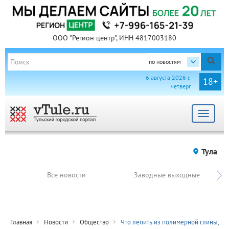
ООО "Регион центр", ИНН 4817003180
по новостям
6 августа 2026 г.
18+
четверг
Toggle
navigat
Тула
Все новости
Заводные выходные
Главная
Новости
Общество
Что лепить из полимерной глины,