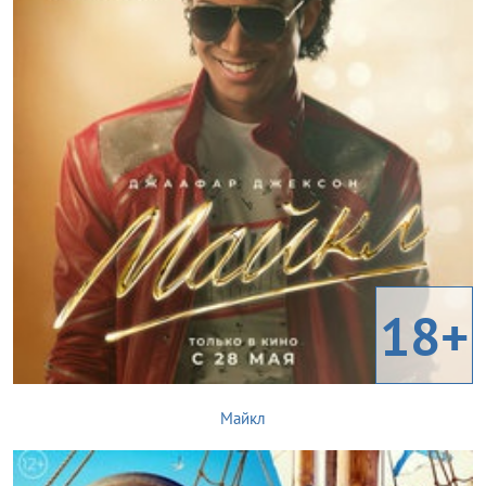
18+
Майкл