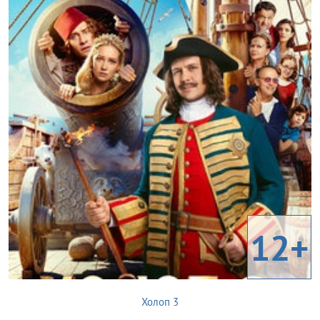
12+
Холоп 3