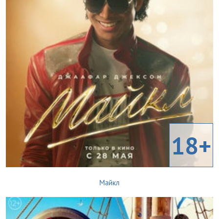
18+
Майкл