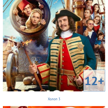
12+
Холоп 3