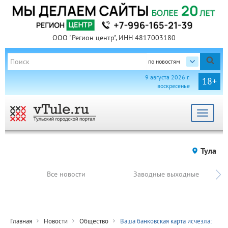
ООО "Регион центр", ИНН 4817003180
по новостям
9 августа 2026 г.
18+
воскресенье
Toggle
navigat
Тула
Все новости
Заводные выходные
Главная
Новости
Общество
Ваша банковская карта исчезла: