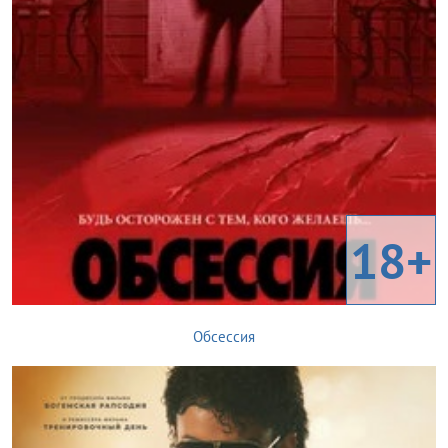
18+
Обсессия