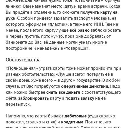
линию». Вам назначат место, дату и время встречи. Когда
Вы придёте в отделение, то сможете
получить карту на
руки
. С собой придётся захватить паспорт человека, на
которого оформлен «пластик», а также его ИНН. Тем не
менее, после этого карту лучше
всё равно
заблокировать
и перевыпустить, потому что, пока она добралась от
банкомата до Вас, её данные могли узнать многие
посторонние и ненадёжные «товарищи».
Обстоятельства
«Полноценная» утрата карты тоже может произойти при
разных обстоятельствах. «Лучше всего» потерять её в
своём доме, хуже всего – в другом государстве. В любом
случае, от Вас потребуются
оперативные действия
. Надо
как можно быстрее
снять
все деньги
с соответствующего
счёта,
заблокировать
карту и
подать
заявку
на её
перевыпуск.
Напомню, что карты бывают
дебетовые
(куда сколько
положил, столько и снял) и
кредитные
. Понятно, что
лучше лишиться первой, чем второй. Потому что в одном