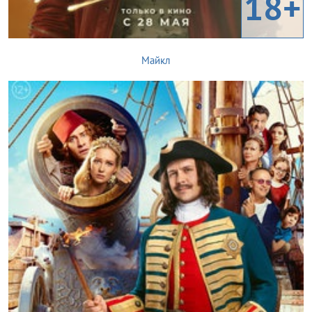
18+
Майкл