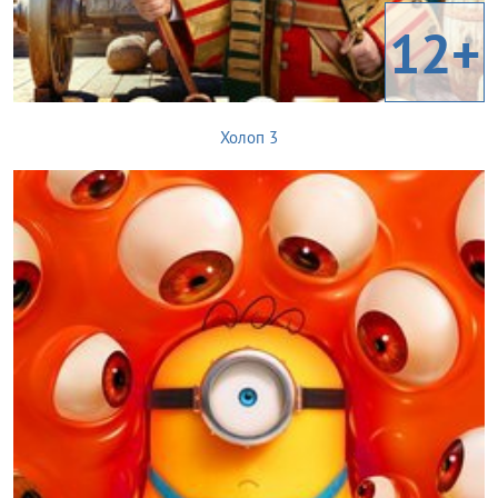
12+
Холоп 3