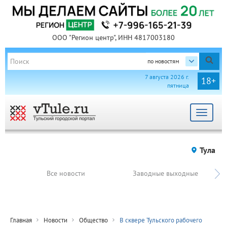
ООО "Регион центр", ИНН 4817003180
по новостям
7 августа 2026 г.
18+
пятница
Toggle
navigat
Тула
Все новости
Заводные выходные
Главная
Новости
Общество
В сквере Тульского рабочего