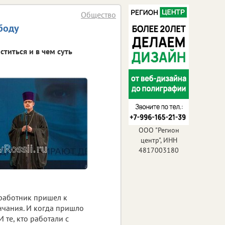
Общество
боду
титься и в чем суть
ООО "Регион
центр", ИНН
4817003180
н работник пришел к
ончания. И когда пришло
 те, кто работали с