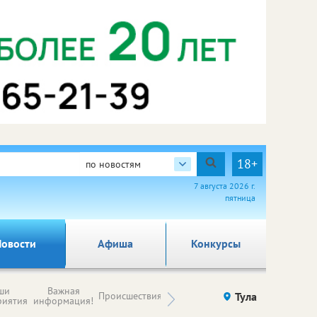
18+
по новостям
7 августа 2026 г.
пятница
овости
Афиша
Конкурсы
Новости
ши
Важная
Происшествия
Здоровье
Тула
Ку
компаний (на
риятия
информация!
правах
рекламы)