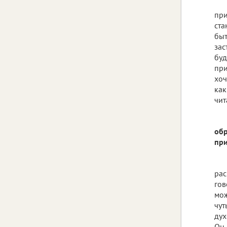
при
ста
быт
зас
буд
при
хоч
как
чит
обр
при
рас
гов
мож
чут
дух
Он 