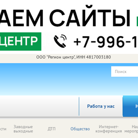
ООО "Регион центр", ИНН 4817003180
Работа у нас
Н
Заводные
Интернет-
На
сти
ДТП
Общество
выходные
конференция
мероп