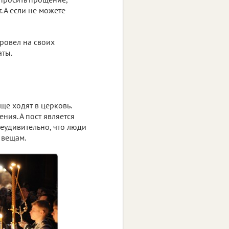
. А если не можете
провел на своих
аты.
ще ходят в церковь.
ния. А пост является
неудивительно, что люди
 вещам.