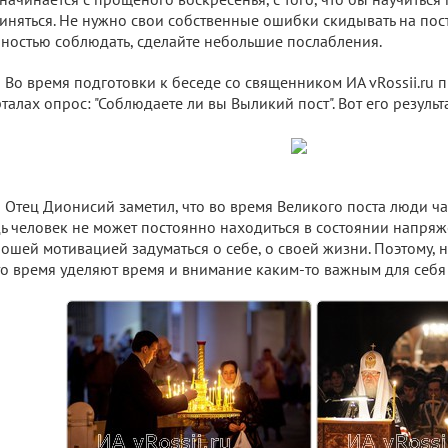
иняться. Не нужно свои собственные ошибки скидывать на пост
ностью соблюдать, сделайте небольшие послабления.
Во время подготовки к беседе со священником ИА vRossii.ru 
талах опрос: "Соблюдаете ли вы Выликий пост". Вот его результ
Отец Дионисий заметил, что во время Великого поста люди ча
ь человек не может постоянно находиться в состоянии напряже
ошей мотивацией задуматься о себе, о своей жизни. Поэтому, 
то время уделяют время и внимание каким-то важным для себя