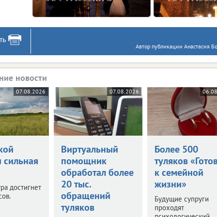
ть
Автор публикации Анастасия Бо
ние новости
07.08.2026
07.08.2026
06.0
кой
Виртуальный
Более 500
и сильная
помощник
туляков «Гото
обработал более
к семейной
20 тыс.
жизни»
ра достигнет
обращений
сов.
Будущие супруги
туляков
проходят
психологический