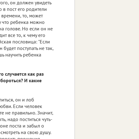
того, он должен увидеть
о в пост его родители
 времени, то, может
му что ребенка можно
на голове. Но если он не
ит все то, к чему его
йская пословица: "Если
 будет поступать не так,
ешь научить ребенка
то случается как раз
 бороться? И какие
литься, он и лоб
любви. Если человек
сте не правильно. Значит,
ь, надо поститься чуть-
роне поста и забыл о
смотреть на свою душу.
 просить прощение,