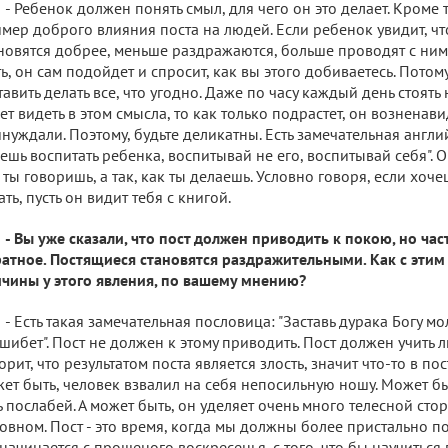
- Ребенок должен понять смыл, для чего он это делает. Кроме 
мер доброго влияния поста на людей. Если ребенок увидит, чт
новятся добрее, меньше раздражаются, больше проводят с ним
ь, он сам подойдет и спросит, как вы этого добиваетесь. Пото
тавить делать все, что угодно. Даже по часу каждый день стоять 
ет видеть в этом смысла, то как только подрастет, он возненавид
нуждали. Поэтому, будьте деликатны. Есть замечательная англи
ешь воспитать ребенка, воспитывай не его, воспитывай себя". Он
 ты говоришь, а так, как ты делаешь. Условно говоря, если хоч
ать, пусть он видит тебя с книгой.
- Вы уже сказали, что пост должен приводить к покою, но час
атное. Постящиеся становятся раздражительными. Как с этим
чины у этого явления, по вашему мнению?
- Есть такая замечательная пословица: "Заставь дурака Богу мо
шибет". Пост не должен к этому приводить. Пост должен учить 
орит, что результатом поста является злость, значит что-то в по
ет быть, человек взвалил на себя непосильную ношу. Может быт
ь послабей. А может быть, он уделяет очень много телесной сто
овном. Пост - это время, когда мы должны более пристально по
начинается с прощеного воскресенья, с того, что бы научиться