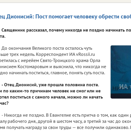
ец Дионисий: Пост помогает человеку обрести сво
Священник рассказал, почему никогда не поздно начинать пос
та.
До окончания Великого поста осталось чуть
ьше трех недель. Корреспондент ИА vRossii.ru
ретилась с иерейем Свято-Троицкого храма Орла
нисием Костомаровым и выяснила, что никогда не
дно начинать поститься, главное, понять суть поста.
- Отец Дионисий, уже прошла половина поста.
и по каким-то причинам человек не смог или не
отел поститься с самого начала, можно ли начать
час?
- Никогда не поздно. В Евангелие есть притча о том, как оди
алу рабочего дня, другой в шестом часу, а третий за час до ок
мя получать награду за свои труды — все получили одинаково. И