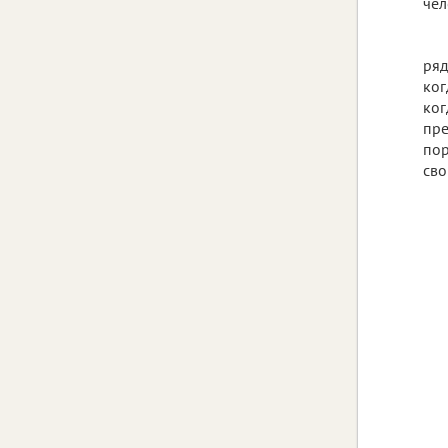
чел
ряд
ког
ког
пре
пор
сво