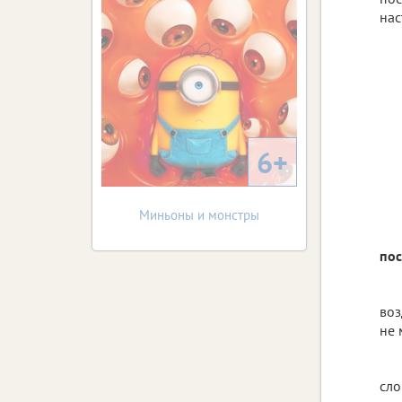
нас
6+
Миньоны и монстры
пос
воз
не 
сло