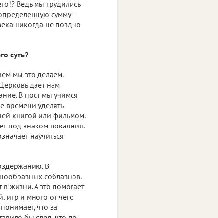
го!? Ведь мы трудились
а определенную сумму —
овека никогда не поздно
го суть?
чем мы это делаем.
 Церковь дает нам
ание. В пост мы учимся
ше времени уделять
шей книгой или фильмом.
дет под знаком покаяния.
означает научиться
воздержанию. В
нообразных соблазнов.
 в жизни. А это помогает
, игр и много от чего
понимает, что за
тавило бы след, что по-