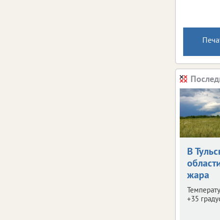
Печа
Послед
В Тульс
област
жара
Температу
+35 граду