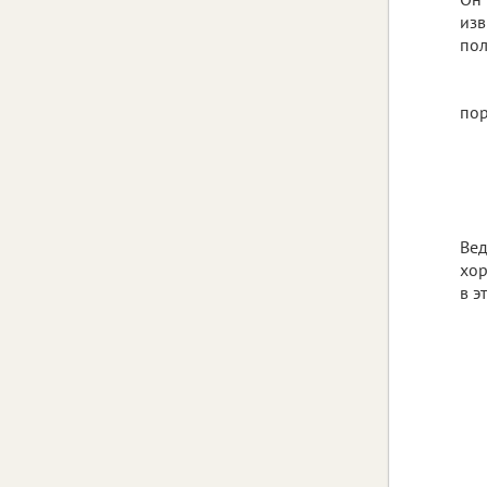
изв
пол
пор
Вед
хор
в э