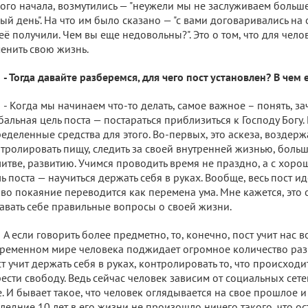
ого начала, возмутились — "неужели мы не заслуживаем больше
ый день". На что им было сказано — "с вами договаривались н
её получили. Чем вы еще недовольны?". Это о том, что для чел
енить свою жизнь.
- Тогда давайте разберемся, для чего пост установлен? В чем е
- Когда мы начинаем что-то делать, самое важное – понять, за
бальная цель поста — постараться приблизиться к Господу Богу.
еделенные средства для этого. Во-первых, это аскеза, воздерж
тролировать пищу, следить за своей внутренней жизнью, боль
итве, развитию. Учимся проводить время не праздно, а с хоро
ь поста — научиться держать себя в руках. Вообще, весь пост и
во покаяние переводится как перемена ума. Мне кажется, это 
авать себе правильные вопросы о своей жизни.
А если говорить более предметно, то, конечно, пост учит нас 
ременном мире человека поджидает огромное количество раз
т учит держать себя в руках, контролировать то, что происходит
ести свободу. Ведь сейчас человек зависим от социальных сетей
. И бывает такое, что человек оглядывается на свое прошлое и 
ледние 10 лет в его жизни не произошло ничего такого, что ос