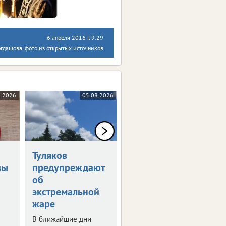
6 апреля 2016 г. 9:29
гдашова, фото из открытых источников
8.2026
05.08.2026
05.08.2026
Туляков
В Туле обсудили
вы
предупреждают
развитие
об
опорных
экстремальной
городов
жаре
В регионе таких
населенных пунктов 8.
В ближайшие дни