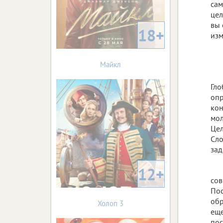
сам
цел
вы 
18+
изм
Майкл
Гло
опр
кон
мол
Цел
Сло
зад
12+
сов
Пос
обр
Холоп 3
еще
пос