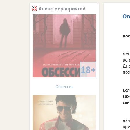
Анонс мероприятий
От
пос
мен
вст
Дио
18+
поз
Обсессия
Есл
зах
сей
нач
вре