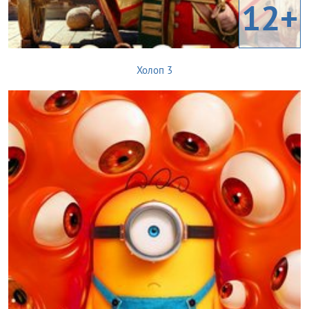
12+
Холоп 3