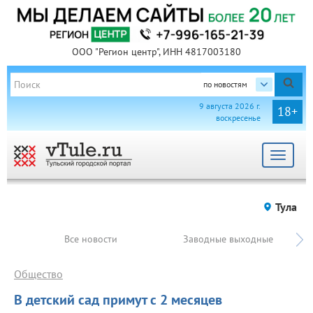
ООО "Регион центр", ИНН 4817003180
по новостям
9 августа 2026 г.
18+
воскресенье
Toggle
navigat
Тула
Все новости
Заводные выходные
Общество
В детский сад примут с 2 месяцев