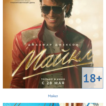
18+
Майкл