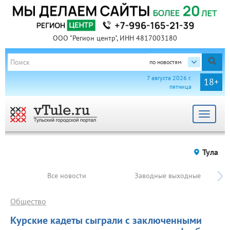
ООО "Регион центр", ИНН 4817003180
по новостям
7 августа 2026 г.
18+
пятница
Toggle
navigat
Тула
Все новости
Заводные выходные
Общество
Курские кадеты сыграли с заключенными