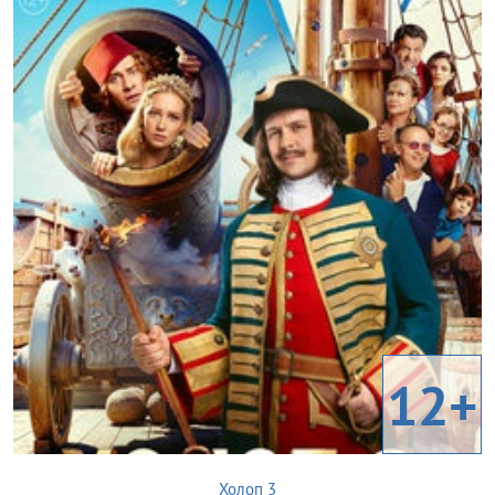
12+
Холоп 3