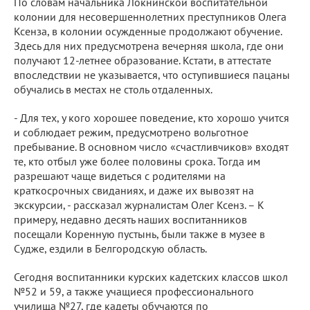
По словам начальника Локнинской воспитательной
колонии для несовершеннолетних преступников Олега
Ксенза, в колонии осужденные продолжают обучение.
Здесь для них предусмотрена вечерняя школа, где они
получают 12-летнее образование. Кстати, в аттестате
впоследствии не указывается, что оступившиеся пацаны
обучались в местах не столь отдаленных.
- Для тех, у кого хорошее поведение, кто хорошо учится
и соблюдает режим, предусмотрено вольготное
пребывание. В основном число «счастливчиков» входят
те, кто отбыл уже более половины срока. Тогда им
разрешают чаще видеться с родителями на
краткосрочных свиданиях, и даже их вывозят на
экскурсии, - рассказал журналистам Олег Ксенз. – К
примеру, недавно десять наших воспитанников
посещали Коренную пустынь, были также в музее в
Судже, ездили в Белгородскую область.
Сегодня воспитанники курских кадетских классов школ
№52 и 59, а также учащиеся профессионального
училища №27, где кадеты обучаются по