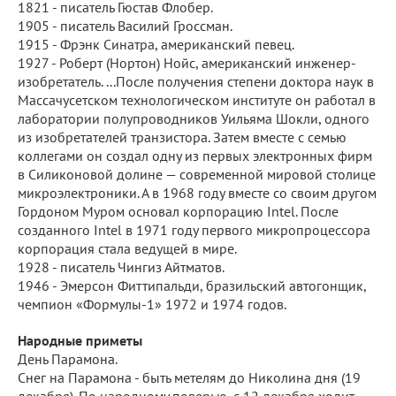
1821 - писатель Гюстав Флобер.
1905 - писатель Василий Гроссман.
1915 - Фрэнк Синатра, американский певец.
1927 - Роберт (Нортон) Нойс, американский инженер-
изобретатель. ...После получения степени доктора наук в
Массачусетском технологическом институте он работал в
лаборатории полупроводников Уильяма Шокли, одного
из изобретателей транзистора. Затем вместе с семью
коллегами он создал одну из первых электронных фирм
в Силиконовой долине — современной мировой столице
микроэлектроники. А в 1968 году вместе со своим другом
Гордоном Муром основал корпорацию Intel. После
созданного Intel в 1971 году первого микропроцессора
корпорация стала ведущей в мире.
1928 - писатель Чингиз Айтматов.
1946 - Эмерсон Фиттипальди, бразильский автогонщик,
чемпион «Формулы-1» 1972 и 1974 годов.
Народные приметы
День Парамона.
Снег на Парамона - быть метелям до Николина дня (19
декабря). По народному поверью, с 12 декабря ходит