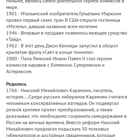
поныне, являясь самой длительной серией комиксов в
мире.
1901 - Итальянский изобретатель Гульельмо Маркони
провел первый сеанс тран В США открыта гостиница
«Мотель», давшая название всем мотелям.
1946 - Впервые в продаже появилось моющее средство
«Тайд».
1962 - В этот день Джон Кеннеди запустил в оборот
крылатую фразу «Свет в конце тоннеля».
2000 - Папа Римский Иоанн Павел II стал героем
комиксов наравне с Бэтменом, Суперменом и
Астериксом.
Родились
1766 - Николай Михайлович Карамзин, писатель,
историк. ...Среди русских либералов Карамзин считался
человеком консервативных взглядов. Он подвергал
резкой критике проект преобразований, а также
доказывал, что необходимо сохранить самодержавие в
России на вечные времена. Вместо реформ Николай
Михайлович предлагал подыскать 50 толковых
губернаторов и достойных священников, которые