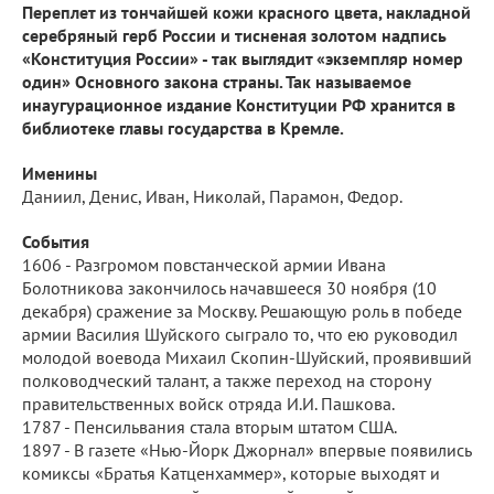
Переплет из тончайшей кожи красного цвета, накладной
серебряный герб России и тисненая золотом надпись
«Конституция России» - так выглядит «экземпляр номер
один» Основного закона страны. Так называемое
инаугурационное издание Конституции РФ хранится в
библиотеке главы государства в Кремле.
Именины
Даниил, Денис, Иван, Николай, Парамон, Федор.
События
1606 - Разгромом повстанческой армии Ивана
Болотникова закончилось начавшееся 30 ноября (10
декабря) сражение за Москву. Решающую роль в победе
армии Василия Шуйского сыграло то, что ею руководил
молодой воевода Михаил Скопин-Шуйский, проявивший
полководческий талант, а также переход на сторону
правительственных войск отряда И.И. Пашкова.
1787 - Пенсильвания стала вторым штатом США.
1897 - В газете «Нью-Йорк Джорнал» впервые появились
комиксы «Братья Катценхаммер», которые выходят и