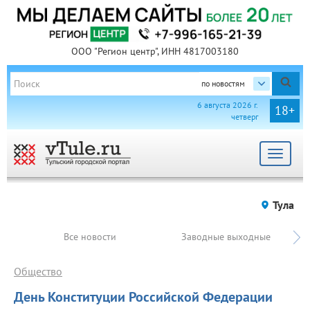
ООО "Регион центр", ИНН 4817003180
по новостям
6 августа 2026 г.
18+
четверг
Toggle
navigat
Тула
Все новости
Заводные выходные
Общество
День Конституции Российской Федерации