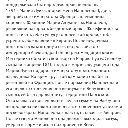
поддерживали бы народную нравственность.
1791 - Мария Луиза, вторая жена Наполеона I, дочь
австрийского императора Франца I, племянница
королевы Франции Марии Антуанетты. Наполеон,
решивший разорвать бездетный брак с Жозефиной, стал
подыскивать себе супругу королевской крови, чтобы
укрепить свое влияние в Европе. После неудачных
попыток сосватать одну из сестер российского
императора Александра I он по рекомендации князя
Меттерниха обратил свой взор на Марию Луизу. Свадьбу
сыграли в апреле 1810 года, а в марте следующего года
Мария Луиза подарила императору долгожданного
наследника. Во время русской кампании она была
регентшей во Франции. После поражения Наполеона и
его первого отречения она вернулась в Вену вместе с
сыном, ей был дарован титул герцогини Пармской.
Отказавшаяся последовать вслед за мужем на Эльбу, она
не проявила никакого интереса к его военным успехам и
после возврата Наполеона к власти, оставаясь в Австрии.
После смерти Наполеона она дважды выходила замуж,
умерла в Парме и была похоронена в Вене.