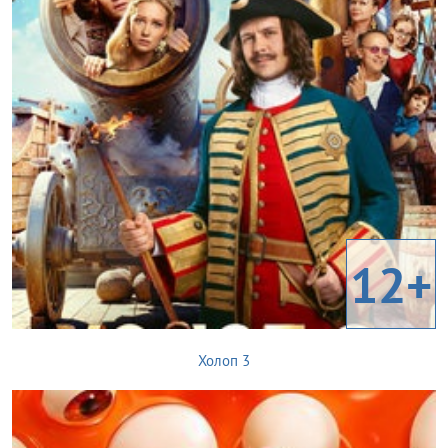
12+
Холоп 3