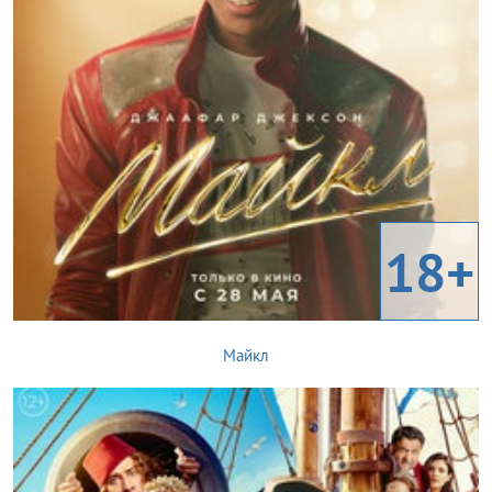
18+
Майкл