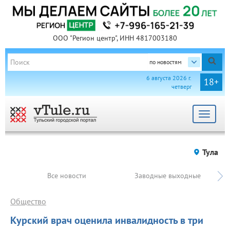
ООО "Регион центр", ИНН 4817003180
по новостям
6 августа 2026 г.
18+
четверг
Toggle
navigat
Тула
Все новости
Заводные выходные
Общество
Курский врач оценила инвалидность в три