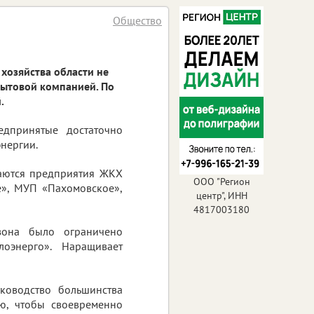
Общество
хозяйства области не
бытовой компанией. По
.
едпринятые достаточно
нергии.
аются предприятия ЖКХ
ООО "Регион
е», МУП «Пахомовское»,
центр", ИНН
4817003180
зона было ограничено
оэнерго». Наращивает
ководство большинства
ю, чтобы своевременно