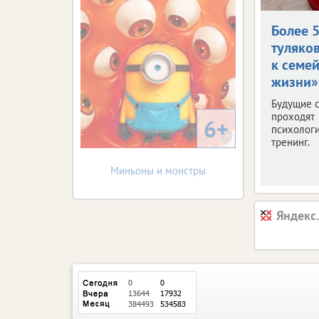
Более 
туляко
к семе
жизни»
Будущие 
проходят
6+
психолог
тренинг.
Миньоны и монстры
Яндекс