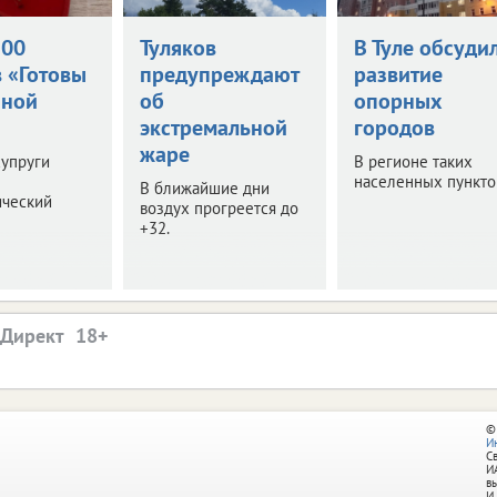
500
Туляков
В Туле обсуди
в «Готовы
предупреждают
развитие
йной
об
опорных
экстремальной
городов
жаре
супруги
В регионе таких
населенных пунктов
В ближайшие дни
ический
воздух прогреется до
+32.
.Директ
©
И
С
И
в
И.