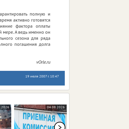
арантировать полную и
время активно готовятся
лияние фактора оплаты
 мере. А ведь именно он
льного сезона для ряда
олного погашения долга
vOrle.ru
19 июля 2007 г. 10:47
8.2026
04.08.2026
04.08.2026