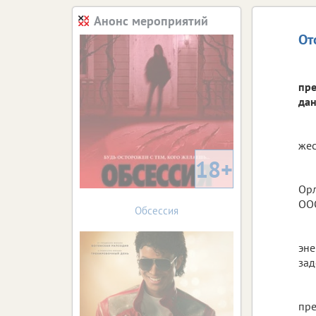
Анонс мероприятий
От
пре
дан
жес
18+
Орл
ООО
Обсессия
эн
зад
пр