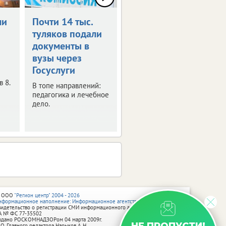
ли
Почти 14 тыс.
Роспотребнадзор
туляков подали
предупреждает
документы в
о фейке
вузы через
Под угрозой
Госуслуги
предприниматели.
 8.
В топе направлений:
педагогика и лечебное
дело.
 ООО
"Регион центр" 2004 - 2026
нформационное наполнение: Информационное агентство vRossii.ru
видетельство о регистрации СМИ информационного агентства vRossii.ru
А № ФС 77‑35502
ыдано РОСКОМНАДЗОРом 04 марта 2009г.
 О. Главного редактора Нарыков А. Н.