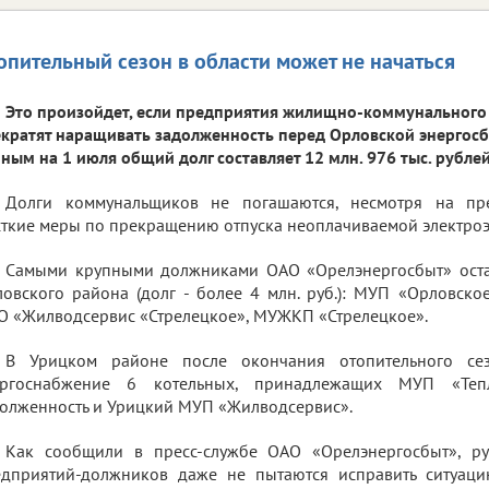
опительный сезон в области может не начаться
Это произойдет, если предприятия жилищно-коммунального 
кратят наращивать задолженность перед Орловской энергос
ным на 1 июля общий долг составляет 12 млн. 976 тыс. рублей
Долги коммунальщиков не погашаются, несмотря на пр
ткие меры по прекращению отпуска неоплачиваемой электроэ
Самыми крупными должниками ОАО «Орелэнергосбыт» ост
овского района (долг - более 4 млн. руб.): МУП «Орловско
 «Жилводсервис «Стрелецкое», МУЖКП «Стрелецкое».
В Урицком районе после окончания отопительного се
ергоснабжение 6 котельных, принадлежащих МУП «Тепл
олженность и Урицкий МУП «Жилводсервис».
Как сообщили в пресс-службе ОАО «Орелэнергосбыт», ру
едприятий-должников даже не пытаются исправить ситуаци