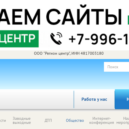
ООО "Регион центр", ИНН 4817003180
Работа у нас
Н
Заводные
Интернет-
На
сти
ДТП
Общество
выходные
конференция
мероп