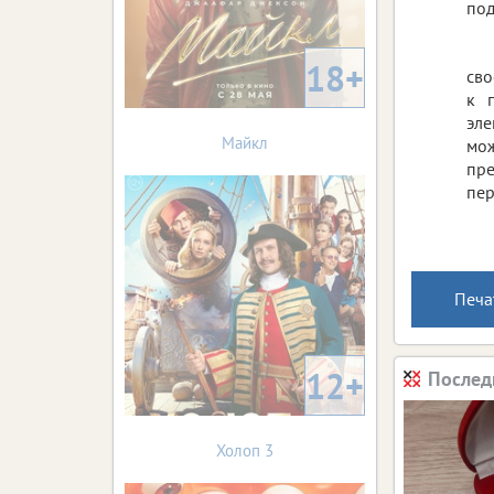
под
18+
сво
к 
эле
Майкл
мож
пре
пер
Печа
12+
Послед
Холоп 3