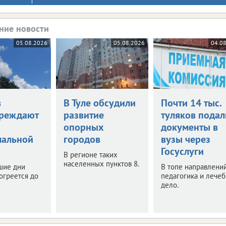
ние новости
05.08.2026
05.08.2026
04.0
в
В Туле обсудили
Почти 14 тыс.
реждают
развитие
туляков подал
опорных
документы в
мальной
городов
вузы через
Госуслуги
В регионе таких
населенных пунктов 8.
шие дни
В топе направлений
огреется до
педагогика и лече
дело.