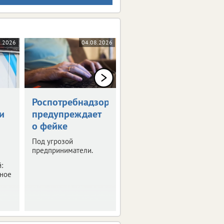
8.2026
04.08.2026
04.08.2026
Роспотребнадзор
Тулякам
и
предупреждает
напомнили даты
о фейке
выплат пособий
и пенсий
Под угрозой
предприниматели.
Средства за июнь уже
начали поступать на
:
карты.
бное