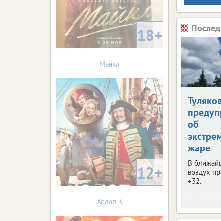
Послед
18+
Майкл
Туляко
предуп
об
экстре
жаре
В ближай
12+
воздух пр
+32.
Холоп 3