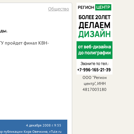
Общество
нды.
лГУ пройдет финал КВН-
ООО "Регион
центр", ИНН
4817003180
4 декабря 2008 г. 9:55
ор публикации Кира Овечкина, vTule.ru