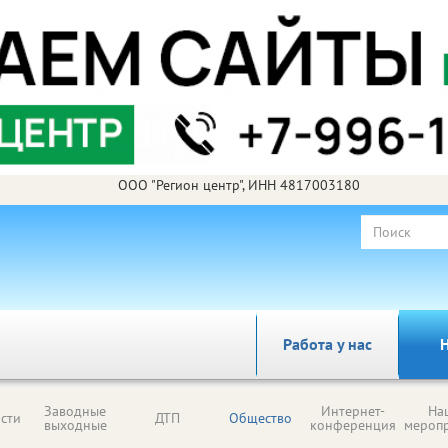
ООО "Регион центр", ИНН 4817003180
Работа у нас
Н
Заводные
Интернет-
На
сти
ДТП
Общество
выходные
конференция
мероп