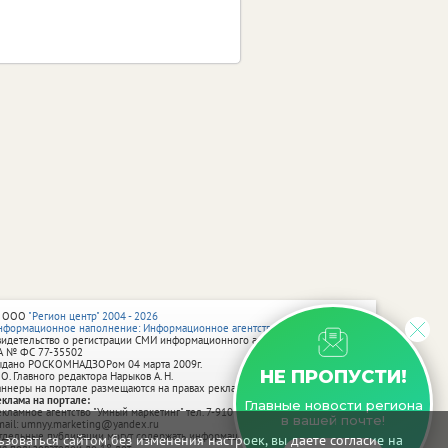
 ООО
"Регион центр" 2004 - 2026
нформационное наполнение: Информационное агентство vRossii.ru
видетельство о регистрации СМИ информационного агентства vRossii.ru
А № ФС 77‑35502
ыдано РОСКОМНАДЗОРом 04 марта 2009г.
НЕ ПРОПУСТИ!
 О. Главного редактора Нарыков А. Н.
аннеры на портале размещаются на правах рекламы.
еклама на портале:
Главные новости региона
екламное агентство "Умный маркетинг" тел. 7-910-267-70-40,
в вашей почте!
mail: umnyy.marketing@yandex.ru
тдельные публикации могут содержать информацию, не предназначенную
зоваться сайтом без изменения настроек, вы даете согласие на
ля пользователей до 18 лет.