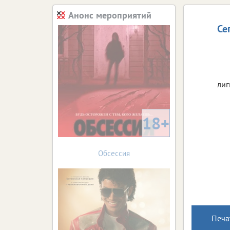
Анонс мероприятий
Се
лиг
18+
Обсессия
Печа