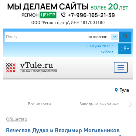
ООО "Регион центр", ИНН 4817003180
по новостям
8 августа 2026 г.
18+
суббота
Toggle
navigat
Тула
Все новости
Заводные выходные
Общество
Вячеслав Дудка и Владимир Могильников