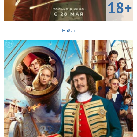
18+
Майкл