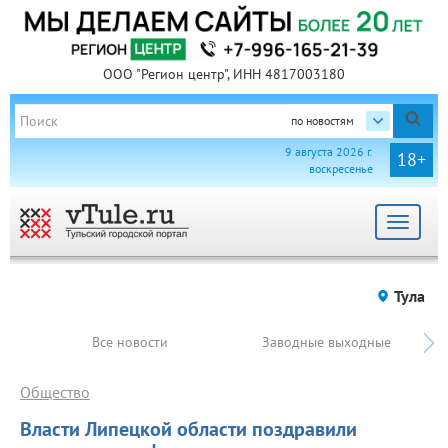
ООО "Регион центр", ИНН 4817003180
по новостям
9 августа 2026 г.
18+
воскресенье
Toggle
navigat
Тула
Все новости
Заводные выходные
Общество
Власти Липецкой области поздравили