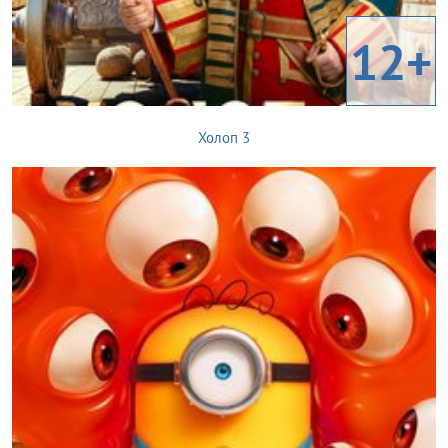
12+
Холоп 3