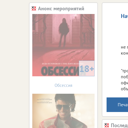
Анонс мероприятий
На
не 
кон
18+
"тр
поб
офи
Обсессия
объ
Печа
Послед