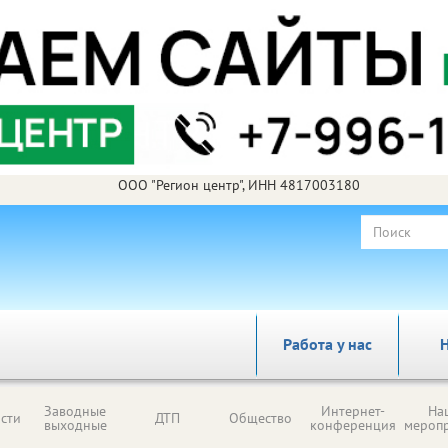
ООО "Регион центр", ИНН 4817003180
Работа у нас
Н
Заводные
Интернет-
На
сти
ДТП
Общество
выходные
конференция
мероп