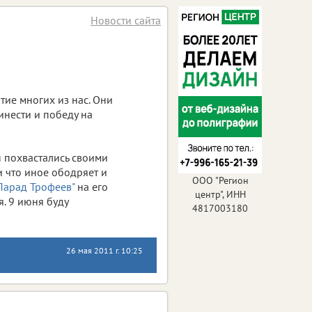
Новости сайта
ятие многих из нас. Они
инести и победу на
u похвастались своими
и что иное ободряет и
ООО "Регион
"Парад Трофеев"
на его
центр", ИНН
. 9 июня буду
4817003180
26 мая 2011 г. 10:25