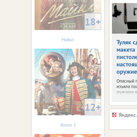
18+
Майкл
Туляк с
макета
пистол
настоя
оружие
Опасный 
изъяла по
мужчину ж
12+
Яндекс
Холоп 3