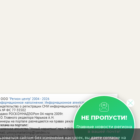
 ООО
"Регион центр" 2004 - 2026
нформационное наполнение: Информационное агентство vRossii.ru
видетельство о регистрации СМИ информационного агентства vRossii.ru
А № ФС 77‑35502
ыдано РОСКОМНАДЗОРом 04 марта 2009г.
НЕ ПРОПУСТИ!
 О. Главного редактора Нарыков А. Н.
аннеры на портале размещаются на правах рекламы.
еклама на портале:
Главные новости региона
екламное агентство "Умный маркетинг" тел. 7-910-267-70-40,
в вашей почте!
mail: umnyy.marketing@yandex.ru
тдельные публикации могут содержать информацию, не предназначенную
зоваться сайтом без изменения настроек, вы даете согласие на
ля пользователей до 18 лет.