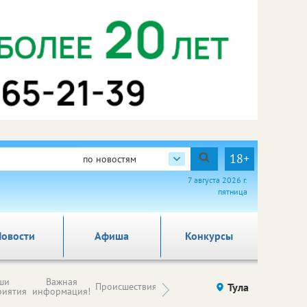
18+
по новостям
7 августа 2026 г.
пятница
овости
Афиша
Конкурсы
Новости
ши
Важная
Происшествия
Здоровье
Тула
Ку
компаний (на
риятия
информация!
правах
рекламы)