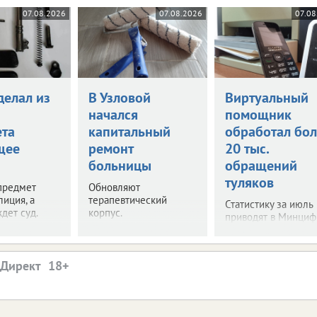
07.08.2026
07.08.2026
07.08
делал из
В Узловой
Виртуальный
начался
помощник
ета
капитальный
обработал бол
щее
ремонт
20 тыс.
больницы
обращений
туляков
предмет
Обновляют
лиция, а
терапевтический
Статистику за июль
дет суд.
корпус.
приводят в Минциф
.Директ