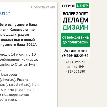
Новости сайта
2011"
бого выпускного бала
изни. Словно легкие
 площадях, радуют
у делают шаг в новый
ыпускного бала-2011".
риод с 14 июня по 10
требованиям конкурса,
ООО "Регион
kurs.vOrle.ru), Тула
центр", ИНН
ж
4817003180
и Белгород
Tveri.ru), Рязань
ль (vYaroslavle.ru). При
ю и имя участника и
 и подтверждения
сти текст.