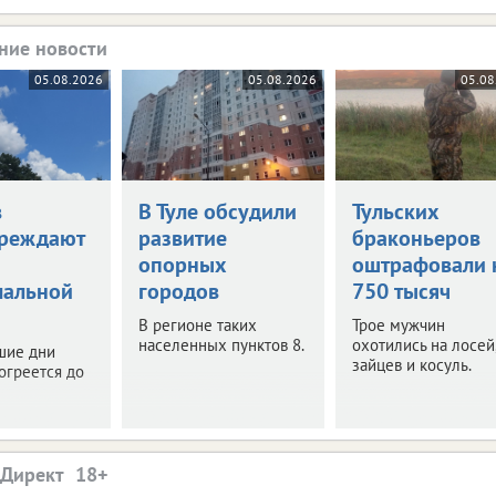
ние новости
05.08.2026
05.08.2026
05.08
в
В Туле обсудили
Тульских
реждают
развитие
браконьеров
опорных
оштрафовали 
мальной
городов
750 тысяч
В регионе таких
Трое мужчин
населенных пунктов 8.
охотились на лосей
шие дни
зайцев и косуль.
огреется до
.Директ