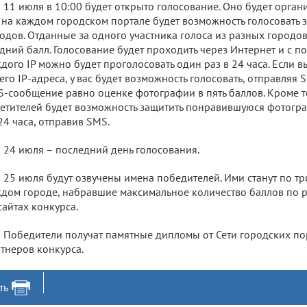
11 июля в 10:00 будет открыто голосование. Оно будет орган
 на каждом городском портале будет возможность голосовать з
одов. Отданные за одного участника голоса из разных городов
дний балл. Голосование будет проходить через Интернет и с 
дого IP можно будет проголосовать один раз в 24 часа. Если 
его IP-адреса, у вас будет возможность голосовать, отправля
-сообщение равно оценке фотографии в пять баллов. Кроме то
етителей будет возможность защитить понравившуюся фотогр
24 часа, отправив SMS.
24 июля – последний день голосования.
25 июля будут озвучены имена победителей. Ими станут по тр
дом городе, набравшие максимальное количество баллов по р
сайтах конкурса.
Победители получат памятные дипломы от Сети городских по
тнеров конкурса.
ть