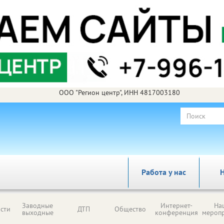
ООО "Регион центр", ИНН 4817003180
Работа у нас
Н
Заводные
Интернет-
На
сти
ДТП
Общество
выходные
конференция
мероп