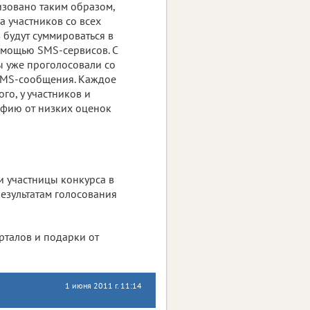
изовано таким образом,
а участников со всех
 будут суммироваться в
помощью SMS-сервисов. C
вы уже проголосовали со
я SMS-сообщения. Каждое
го, у участников и
афию от низких оценок
и участницы конкурса в
езультатам голосования
рталов и подарки от
1 июня 2011 г. 11:14