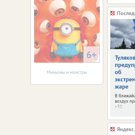
Послед
6+
Туляко
предуп
об
Миньоны и монстры
экстре
жаре
В ближай
воздух пр
+32.
Яндекс