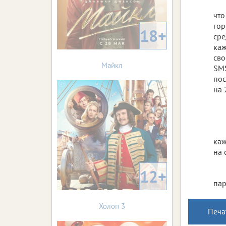
что
гор
18+
сре
каж
сво
Майкл
SMS
пос
на 
каж
на 
12+
пар
Холоп 3
Печа