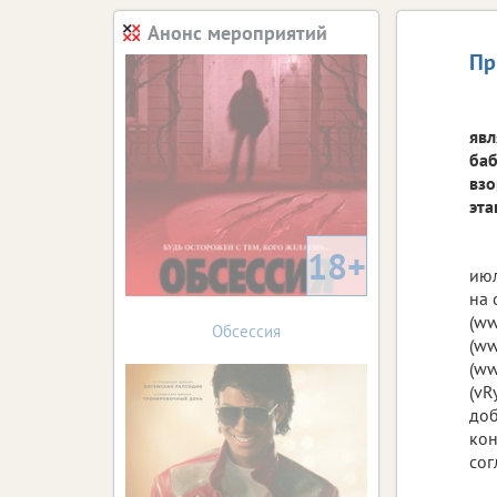
Анонс мероприятий
Пр
явл
баб
взо
эта
18+
июл
на 
(ww
Обсессия
(ww
(ww
(vR
доб
кон
сог