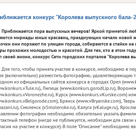
иближается конкурс "Королева выпускного бала-
Приближается пора выпускных вечеров! Яркой приметой лю
яются мириады юных красавиц, празднующих начало новой ж
очки они порхают по улицам города, собираются в стайки на
ры прохожих молодостью и красотой. Для тех, кто в этом год
п своей жизни, конкурс Сети городских порталов "Королева в
Для того, чтобы принять участие в конкурсе, необходимо в пе
я (включительно) разместить фотографию, удовлетворяющую 
одном из официальных сайтов конкурса в городах Орел (www.kon
w.konkurs.vTule.ru), Липецк (www.konkurs.gorodLip.ru), Вороне
w.konkurs.vVoronezhe.ru), Курск (www.konkurs.vKurske.com) ил
w.konkurs.vBelgorode.com), Брянск (www.vBryanske.com), Тверь (v
yazani.ru), Смоленск (vSmolenske.ru), Калуга (vKaluge.ru), Ярослав
авлении фотографии необходимо обязательно указать фамили
тактный телефон (нигде не публикуется, необходим для связи
ласия на участие в конкурсе). В поле "Описание" необходимо вве