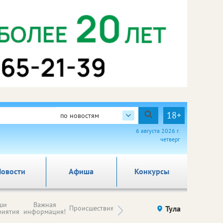
18+
по новостям
6 августа 2026 г.
четверг
овости
Афиша
Конкурсы
Новости
ши
Важная
Происшествия
Здоровье
Тула
Ку
компаний (на
риятия
информация!
правах
рекламы)