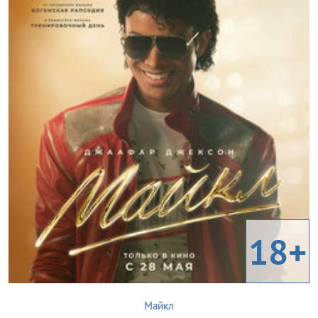
18+
Майкл