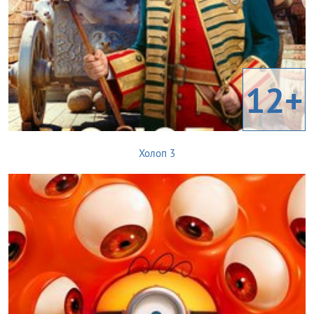
12+
Холоп 3