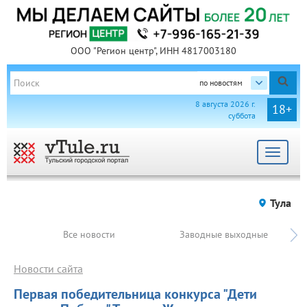
ООО "Регион центр", ИНН 4817003180
по новостям
8 августа 2026 г.
18+
суббота
Toggle
navigat
Тула
Все новости
Заводные выходные
Новости сайта
Первая победительница конкурса "Дети