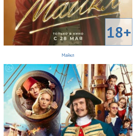
18+
Майкл