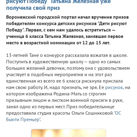
рисуют Победу" Татьяна Железная уже
получила свой приз
Воронежский городской портал начал вручение призов
победителям конкурса детских рисунков "Дети рисуют
Победу". Первая, с кем нам удалось встретиться —
ученица 6 класса Татьяна Железная, занявшая первое
место в возрастной номинации от 12 до 15 лет.
13-летней Тане о конкурсе рассказала вожатая в школе.
Поступить в художественную школу — одно из самых
больших желаний девочки, поэтому она с удовольствием
участвует в подобных мероприятия и на этот раз
единственная из всего ее 6 класса рискнула прислала
нам свою работу. И, надо признать, не зря. Ее
рисунок
, на
котором изображена Родина-Мать со строгим
призывным лицом и листком военной присяги в руке,
занял одно из первых мест. Приз победительнице
предоставила студия красоты Ольги Сошниковой
"ОС
Бьюти Премьер"
.