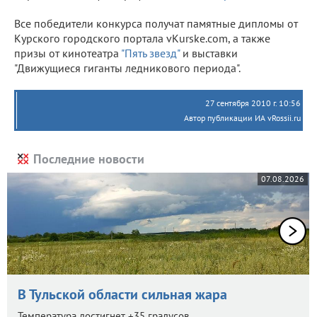
Все победители конкурса получат памятные дипломы от
Курского городского портала vKurske.com, а также
призы от кинотеатра
"Пять звезд"
и выставки
"Движущиеся гиганты ледникового периода".
27 сентября 2010 г. 10:56
Автор публикации ИА vRossii.ru
Последние новости
07.08.2026
В Тульской области сильная жара
Температура достигнет +35 градусов.