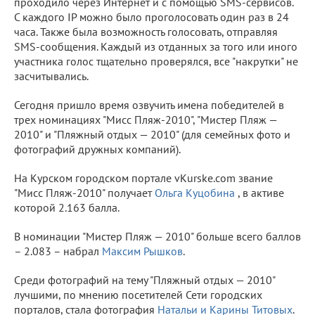
проходило через Интернет и с помощью SMS-сервисов.
C каждого IP можно было проголосовать один раз в 24
часа. Также была возможность голосовать, отправляя
SMS-сообщения. Каждый из отданных за того или иного
участника голос тщательно проверялся, все "накрутки" не
засчитывались.
Сегодня пришло время озвучить имена победителей в
трех номинациях "Мисс Пляж-2010", "Мистер Пляж —
2010" и "Пляжный отдых — 2010" (для семейных фото и
фотографий дружных компаний).
На Курском городском портале vKurske.com звание
"Мисс Пляж-2010" получает
Ольга Куцобина
, в активе
которой 2.163 балла.
В номинации "Мистер Пляж — 2010" больше всего баллов
– 2.083 – набрал
Максим Рышков
.
Среди фотографий на тему "Пляжный отдых — 2010"
лучшими, по мнению посетителей Сети городских
порталов, стала фотография
Натальи и Карины Титовых
.