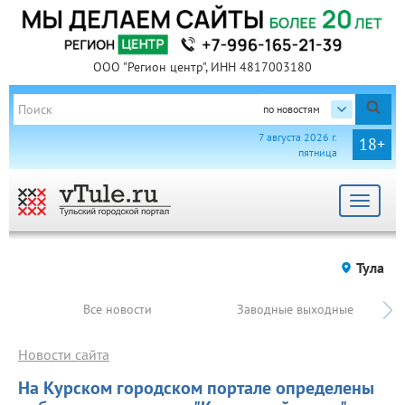
ООО "Регион центр", ИНН 4817003180
по новостям
7 августа 2026 г.
18+
пятница
Toggle
navigat
Тула
Все новости
Заводные выходные
Новости сайта
На Курском городском портале определены