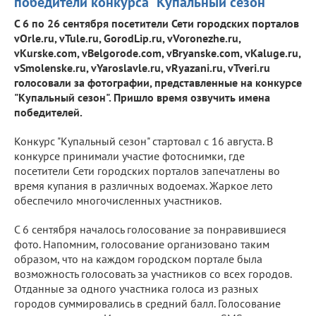
победители конкурса "Купальный сезон"
С 6 по 26 сентября посетители Сети городских порталов
vOrle.ru, vTule.ru, GorodLip.ru, vVoronezhe.ru,
vKurske.com, vBelgorode.com, vBryanske.com, vKaluge.ru,
vSmolenske.ru, vYaroslavle.ru, vRyazani.ru, vTveri.ru
голосовали за фотографии, представленные на конкурсе
"Купальный сезон". Пришло время озвучить имена
победителей.
Конкурс "Купальный сезон" стартовал с 16 августа. В
конкурсе принимали участие фотоснимки, где
посетители Сети городских порталов запечатлены во
время купания в различных водоемах. Жаркое лето
обеспечило многочисленных участников.
С 6 сентября началось голосование за понравившиеся
фото. Напомним, голосование организовано таким
образом, что на каждом городском портале была
возможность голосовать за участников со всех городов.
Отданные за одного участника голоса из разных
городов суммировались в средний балл. Голосование