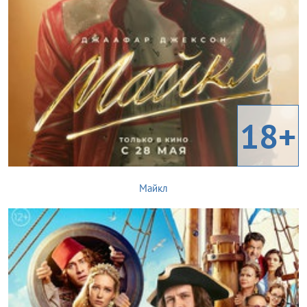
18+
Майкл