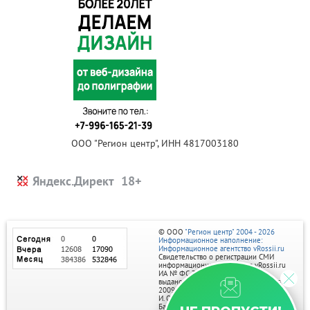
ООО "Регион центр", ИНН 4817003180
Яндекс.Директ
© ООО
"Регион центр" 2004 - 2026
Информационное наполнение:
Информационное агентство vRossii.ru
Свидетельство о регистрации СМИ
информационного агентства vRossii.ru
ИА № ФС 77‑35502
выдано РОСКОМНАДЗОРом 04 марта
2009г.
И. О. Главного редактора Нарыков А. Н.
Баннеры на портале размещаются на