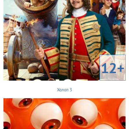
12+
Холоп 3