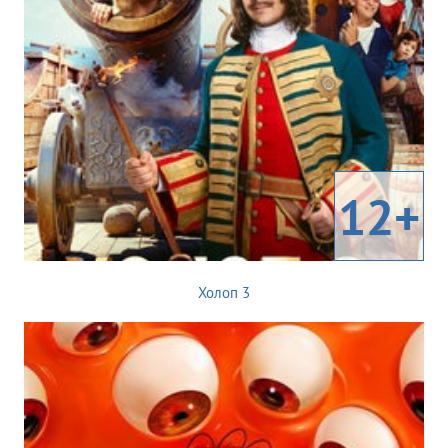
12+
Холоп 3