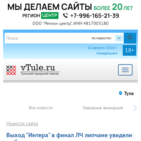
ООО "Регион центр", ИНН 4817003180
по новостям
10 августа 2026 г.
18+
понедельник
Toggle
navigat
Тула
Все новости
Заводные выходные
Новости сайта
Выход "Интера" в финал ЛЧ липчане увидели