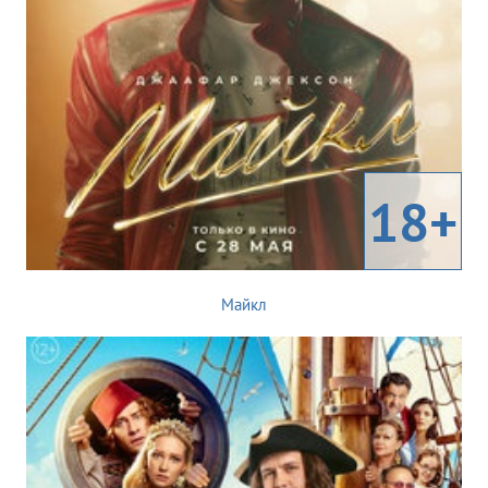
18+
Майкл