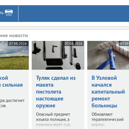
ть
ние новости
07.08.2026
07.08.2026
07.08
кой
Туляк сделал из
В Узловой
и сильная
макета
начался
пистолета
капитальный
настоящее
ремонт
ра достигнет
оружие
больницы
сов.
Опасный предмет
Обновляют
изъяла полиция, а
терапевтический
мужчину ждет суд.
корпус.