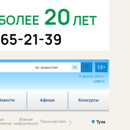
18+
по новостям
8 августа 2026 г.
суббота
овости
Афиша
Конкурсы
Новости
ши
Важная
Происшествия
Здоровье
Тула
Ку
компаний (на
риятия
информация!
правах
рекламы)