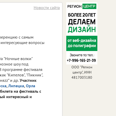
Новости сайта
нференцию с самым
ть интересующие вопросы
та "Ночные волки"
диозное шоу под
ООО "Регион
 В программе фестиваля
центр", ИНН
ак "Кипелов", "Пикник",
4817003180
няzz” и др.
Участник
ска
,
Липецка
,
Орла
билета на фестиваль с
мый интересный и