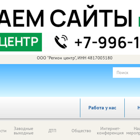
ООО "Регион центр", ИНН 4817003180
Работа у нас
Н
Заводные
Интернет-
На
сти
ДТП
Общество
выходные
конференция
мероп