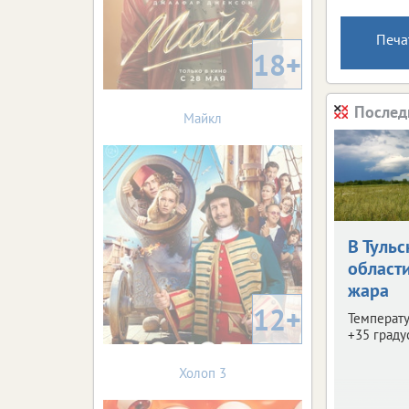
Печа
18+
Послед
Майкл
В Тульс
област
жара
12+
Температу
+35 граду
Холоп 3