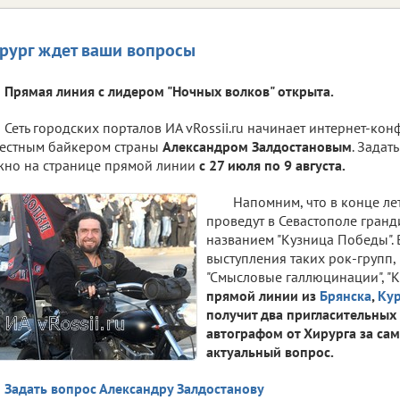
рург ждет ваши вопросы
Прямая линия с лидером "Ночных волков" открыта.
Сеть городских порталов ИА vRossii.ru начинает интернет-ко
естным байкером страны
Александром Залдостановым
. Зада
но на странице прямой линии
с 27 июля по 9 августа.
Напомним, что в конце ле
проведут в Севастополе гран
названием "Кузница Победы".
выступления таких рок-групп, к
"Смысловые галлюцинации", "К
прямой линии из
Брянска
,
Кур
получит два пригласительных 
автографом от Хирурга за са
актуальный вопрос.
Задать вопрос Александру Залдостанову