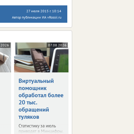
27 июля 2015 г. 10:14
Автор публикации ИА vRossii.ru
.2026
07.08.2026
Виртуальный
помощник
обработал более
20 тыс.
обращений
туляков
Статистику за июль
приводят в Минцифры.