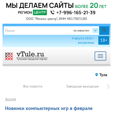
ООО "Регион центр", ИНН 4817003180
по новостям
9 августа 2026 г.
18+
воскресенье
Toggle
navigat
Тула
Все новости
Заводные выходные
Акции
Новинки компьютерных игр в феврале