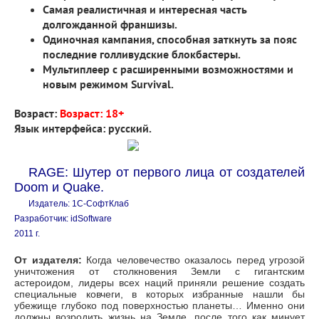
Самая реалистичная и интересная часть
долгожданной франшизы.
Одиночная кампания, способная заткнуть за пояс
последние голливудские блокбастеры.
Мультиплеер с расширенными возможностями и
новым режимом Survival.
Возраст:
Возраст: 18+
Язык интерфейса: русский.
RAGE: Шутер от первого лица от создателей
Doom и Quake.
Издатель: 1С-СофтКлаб
Разработчик: idSoftware
2011 г.
От издателя:
Когда человечество оказалось перед угрозой
уничтожения от столкновения Земли с гигантским
астероидом, лидеры всех наций приняли решение создать
специальные ковчеги, в которых избранные нашли бы
убежище глубоко под поверхностью планеты… Именно они
должны возродить жизнь на Земле, после того как минует