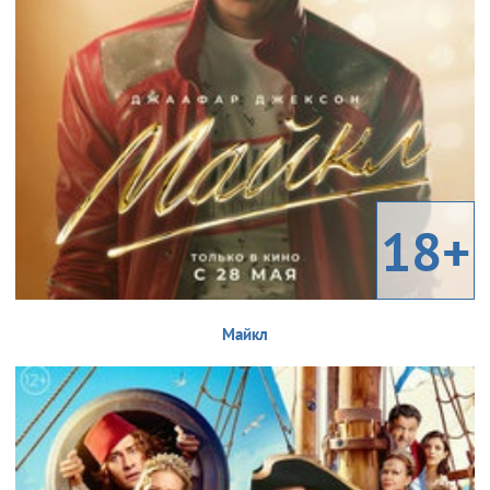
18+
Майкл