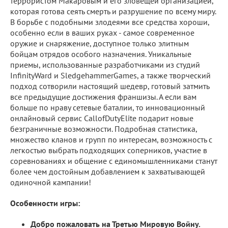
террористом Макаровым и его зловещей организацией,
которая готова сеять смерть и разрушение по всему миру.
В борьбе с подобными злодеями все средства хороши,
особенно если в ваших руках - самое современное
оружие и снаряжение, доступное только элитным
бойцам отрядов особого назначения. Уникальные
приемы, использованные разработчиками из студий
InfinityWard и SledgehammerGames, а также творческий
подход сотворили настоящий шедевр, готовый затмить
все предыдущие достижения франшизы. А если вам
больше по нраву сетевые баталии, то инновационный
онлайновый сервис CallofDutyElite подарит новые
безграничные возможности. Подробная статистика,
множество кланов и групп по интересам, возможность с
легкостью выбрать подходящих соперников, участие в
соревнованиях и общение с единомышленниками станут
более чем достойным добавлением к захватывающей
одиночной кампании!
Особенности игры:
Добро пожаловать на Третью Мировую Войну.