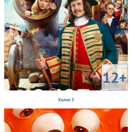
12+
Холоп 3