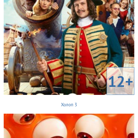
12+
Холоп 3