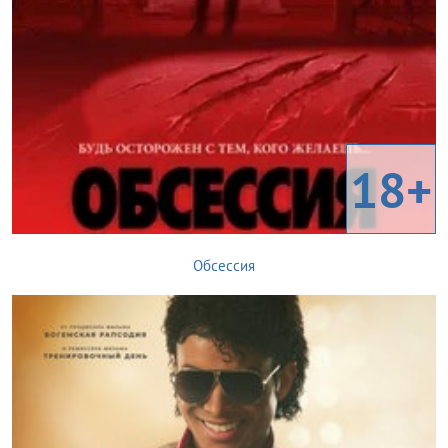
18+
Обсессия