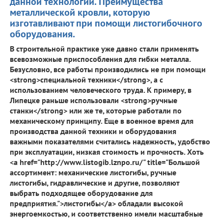
данной технологии. Преимущества
металлической кровли, которую
изготавливают при помощи листогибочного
оборудования.
В строительной практике уже давно стали применять
всевозможные приспособления для гибки металла.
Безусловно, все работы производились не при помощи
<strong>специальной техники</strong>, а с
использованием человеческого труда. К примеру, в
Липецке раньше использовали <strong>ручные
станки</strong> или же те, которые работали по
механическому принципу. Еще в военное время для
производства данной техники и оборудования
важными показателями считались надежность, удобство
при эксплуатации, низкая стоимость и прочность. Хоть
<a href="http://www.listogib.lznpo.ru/" title="Большой
ассортимент: механические листогибы, ручные
листогибы, гидравлические и другие, позволяют
выбрать подходящее оборудование для
предприятия.">листогибы</a> обладали высокой
энергоемкостью, и соответственно имели масштабные