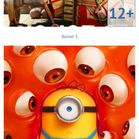
12+
Холоп 3