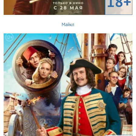
18+
Майкл