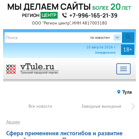
ООО "Регион центр", ИНН 4817003180
по новостям
10 августа 2026 г.
18+
понедельник
Toggle
navigat
Тула
Все новости
Заводные выходные
Акции
Сфера применения листогибов и развитие