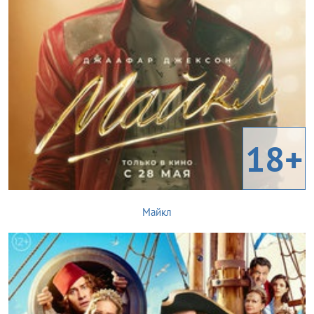
18+
Майкл