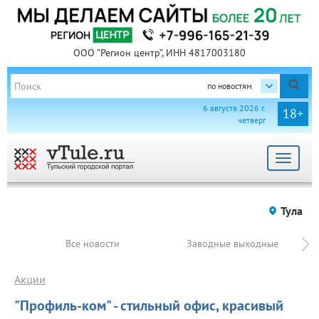
ООО "Регион центр", ИНН 4817003180
по новостям
6 августа 2026 г.
18+
четверг
Toggle
navigat
Тула
Все новости
Заводные выходные
Акции
"Профиль-ком" - стильный офис, красивый