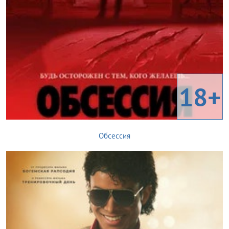
18+
Обсессия