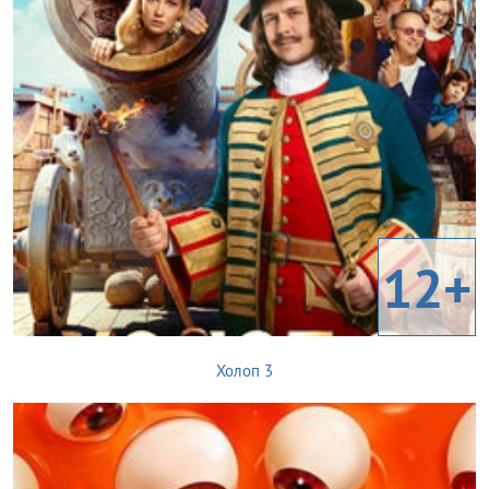
12+
Холоп 3