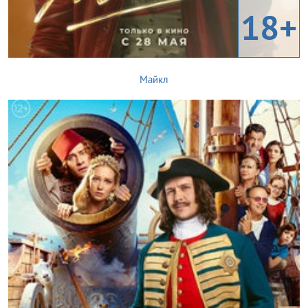
18+
Майкл