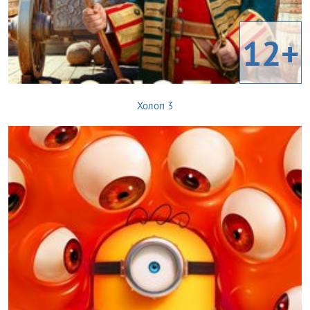
12+
Холоп 3