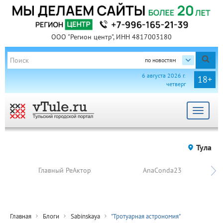
ООО "Регион центр", ИНН 4817003180
по новостям
6 августа 2026 г.
18+
четверг
Toggle
navigat
Тула
Главный РеАктор
AnaConda23
Главная
Блоги
Sabinskaya
"Тротуарная астрономия"