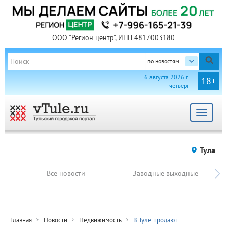
ООО "Регион центр", ИНН 4817003180
по новостям
6 августа 2026 г.
18+
четверг
Toggle
navigat
Тула
Все новости
Заводные выходные
Главная
Новости
Недвижимость
В Туле продают