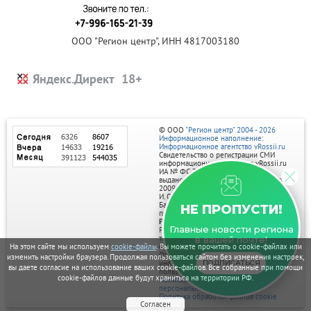
ООО "Регион центр", ИНН 4817003180
Яндекс.Директ
© ООО
"Регион центр" 2004 - 2026
Информационное наполнение:
Информационное агентство vRossii.ru
Свидетельство о регистрации СМИ
информационного агентства vRossii.ru
ИА № ФС 77‑35502
выдано РОСКОМНАДЗОРом 04 марта
2009г.
И. О. Главного редактора Нарыков А. Н.
Баннеры на портале размещаются на
НЕ ПРОПУСТИ!
правах рекламы.
Реклама на портале:
Главные новости региона
Рекламное агентство "Умный маркетинг"
тел. 7-910-267-70-40,
в вашей почте!
email: umnyy.marketing@yandex.ru
На этом сайте мы используем
cookie-файлы
. Вы можете прочитать о cookie-файлах или
Отдельные публикации могут содержать
изменить настройки браузера. Продолжая пользоваться сайтом без изменения настроек,
информацию, не предназначенную для
ПОДПИСАТЬСЯ
вы даете согласие на использование ваших cookie-файлов. Все собранные при помощи
пользователей до 18 лет.
cookie-файлов данные будут храниться на территории РФ.
Политика в отношении обработки
персональных данных
Политика обработки файлов cookie
Согласен