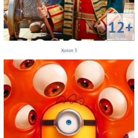
12+
Холоп 3