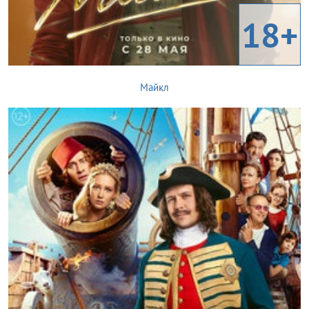
18+
Майкл