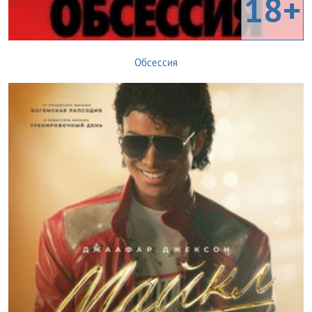
18+
Обсессия