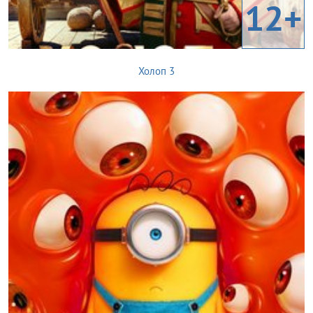
12+
Холоп 3