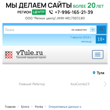
ООО "Регион центр", ИНН 4817003180
по новостям
7 августа 2026 г.
18+
пятница
Toggle
navigat
Тула
Главный РеАктор
AnaConda23
Главная
Блоги
Ponka
Оперативные данные о