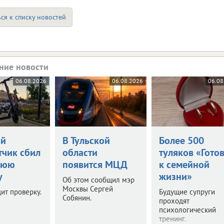
ся к списку новостей
ние новости
06.08.2026
06.08.2026
06.08
ий
В Тульской
Более 500
тчик сбил
области
туляков «Гото
нюю
появится МЦД
к семейной
у
жизни»
Об этом сообщил мэр
Москвы Сергей
ит проверку.
Будущие супруги
Собянин.
проходят
психологический
тренинг.