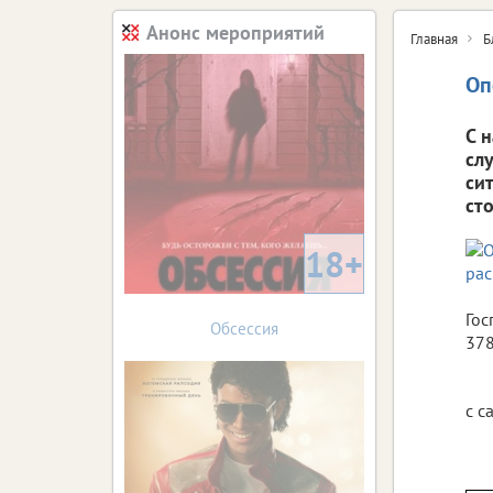
Анонс мероприятий
Главная
Б
Оп
С 
сл
си
ст
18+
Гос
Обсессия
378
с с