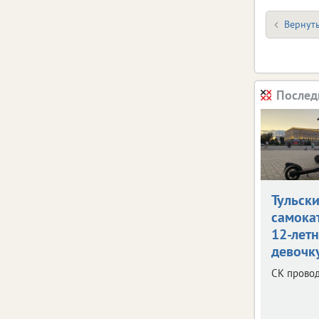
Вернуть
Послед
Тульск
самока
12-лет
девочк
СК провод