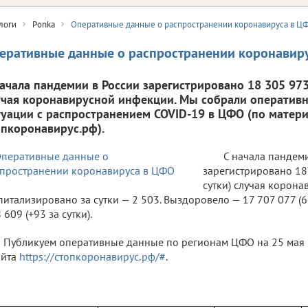
логи
Ponka
Оперативные данные о распространении коронавируса в Ц
еративные данные о распространении коронавир
начала пандемии в России зарегистрировано 18 305 973 
учая коронавирусной инфекции. Мы собрали оператив
туации с распространением COVID-19 в ЦФО (по матери
опкоронавирус.рф).
С начала пандем
зарегистрировано 18 
сутки) случая корон
питализировано за сутки — 2 503. Выздоровело — 17 707 077 (6 
 609 (+93 за сутки).
Публикуем оперативные данные по регионам ЦФО на 25 мая 
айта
https://стопкоронавирус.рф/#
.