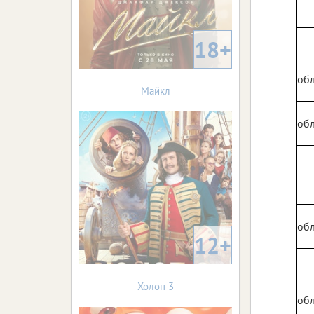
18+
обл
Майкл
обл
обл
12+
Холоп 3
обл