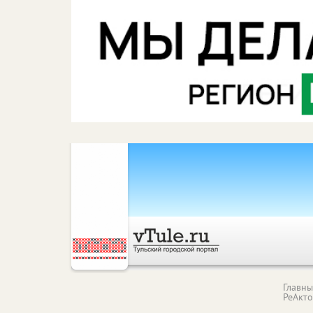
Главн
РеАкт