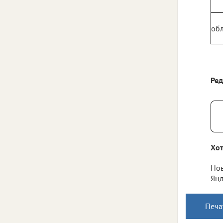
обл
Ре
Хот
Нов
Янд
Печа