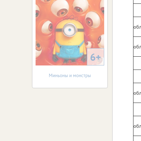
обл
обл
6+
Миньоны и монстры
обл
обл