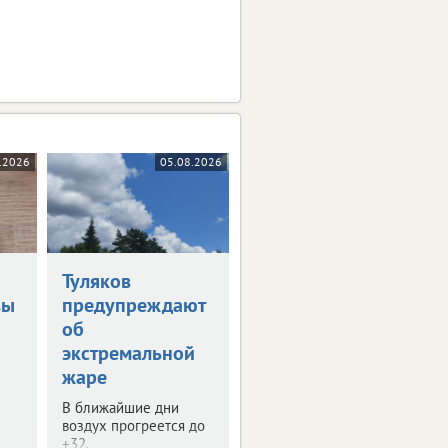
.2026
05.08.2026
Туляков
вы
предупреждают
об
экстремальной
жаре
В ближайшие дни
воздух прогреется до
+32.