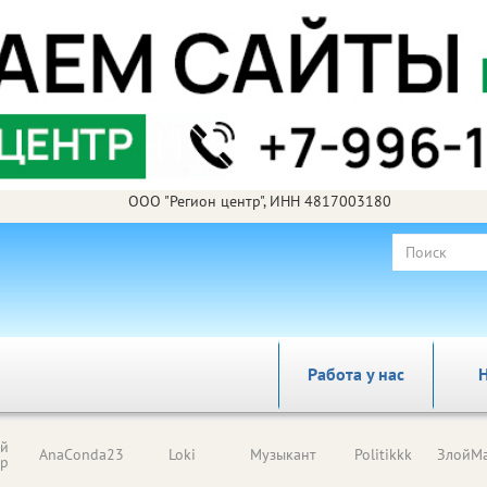
ООО "Регион центр", ИНН 4817003180
Работа у нас
Н
ый
AnaConda23
Loki
Музыкант
Politikkk
ЗлойМа
ор