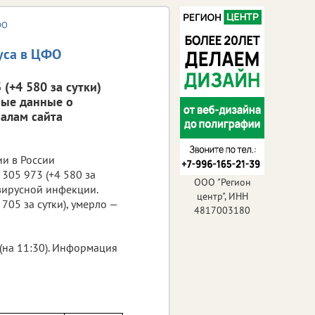
ФО
уса в ЦФО
(+4 580 за сутки)
ные данные о
алам сайта
ии в России
305 973 (+4 580 за
ООО "Регион
авирусной инфекции.
центр", ИНН
705 за сутки), умерло —
4817003180
(на 11:30). Информация