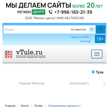
ООО "Регион центр", ИНН 4817003180
по новостям
7 августа 2026 г.
18+
пятница
Toggle
navigat
Тула
Главный РеАктор
AnaConda23
Главная
Блоги
Ponka
Оперативные данные о