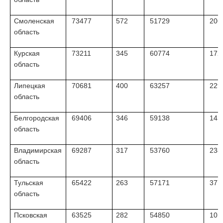
Смоленская
73477
572
51729
206
область
Курская
73211
345
60774
172
область
Липецкая
70681
400
63257
229
область
Белгородская
69406
346
59138
143
область
Владимирская
69287
317
53760
238
область
Тульская
65422
263
57171
377
область
Псковская
63525
282
54850
101