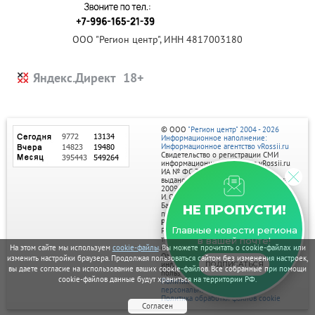
ООО "Регион центр", ИНН 4817003180
Яндекс.Директ
© ООО
"Регион центр" 2004 - 2026
Информационное наполнение:
Информационное агентство vRossii.ru
Свидетельство о регистрации СМИ
информационного агентства vRossii.ru
ИА № ФС 77‑35502
выдано РОСКОМНАДЗОРом 04 марта
2009г.
И. О. Главного редактора Нарыков А. Н.
Баннеры на портале размещаются на
НЕ ПРОПУСТИ!
правах рекламы.
Реклама на портале:
Главные новости региона
Рекламное агентство "Умный маркетинг"
тел. 7-910-267-70-40,
в вашей почте!
email: umnyy.marketing@yandex.ru
На этом сайте мы используем
cookie-файлы
. Вы можете прочитать о cookie-файлах или
Отдельные публикации могут содержать
изменить настройки браузера. Продолжая пользоваться сайтом без изменения настроек,
информацию, не предназначенную для
ПОДПИСАТЬСЯ
вы даете согласие на использование ваших cookie-файлов. Все собранные при помощи
пользователей до 18 лет.
cookie-файлов данные будут храниться на территории РФ.
Политика в отношении обработки
персональных данных
Политика обработки файлов cookie
Согласен