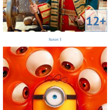
12+
Холоп 3