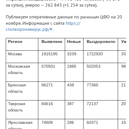
за сутки), умерло — 262 843 (+1 254 за сутки).
Публикуем оперативные данные по р
м ЦФО на 20
егиона
ноября. Информация с сайта
https://
стопкоронавирус.рф/#
.
Регион
Выявлено
Новые
Выздоровело
Уме
Москва
1915195
3239
1722920
332
Московская
570501
1885
502053
986
область
Брянская
86271
438
77360
213
область
Тверская
84616
387
72137
201
область
Ярославская
74606
286
60371
150
область