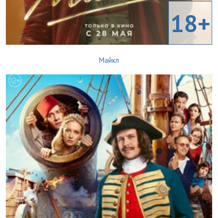
18+
Майкл