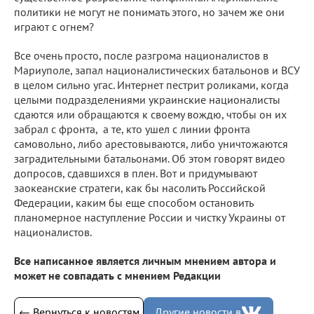
политики не могут не понимать этого, но зачем же они
играют с огнем?
Все очень просто, после разгрома националистов в
Мариуполе, запал националистических батальонов и ВСУ
в целом сильно угас. Интернет пестрит роликами, когда
целыми подразделениями украинские националисты
сдаются или обращаются к своему вождю, чтобы он их
забрал с фронта, а те, кто ушел с линии фронта
самовольно, либо арестовываются, либо уничтожаются
заградительными батальонами. Об этом говорят видео
допросов, сдавшихся в плен. Вот и придумывают
заокеанские стратеги, как бы насолить Российской
Федерации, каким бы еще способом остановить
планомерное наступление России и чистку Украины от
националистов.
Все написанное является личным мнением автора и
может не совпадать с мнением Редакции
← Вернуться к новостям
Другие новости в