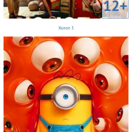
12+
Холоп 3