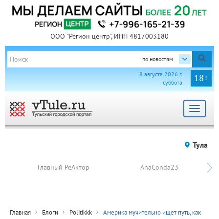
ООО "Регион центр", ИНН 4817003180
по новостям
8 августа 2026 г.
18+
суббота
Toggle
navigat
Тула
Главный РеАктор
AnaConda23
Главная
Блоги
Politikkk
Америка мучительно ищет путь, как