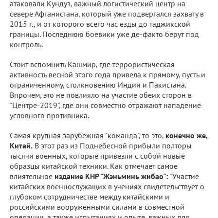
атаковали Кундуз, важный логистический центр на
севере Афганистана, который уже подвергался захвату в
2015 г., и от которого всего час езды до таджикской
границы. Последнюю боевики уже де-факто берут под
контроль.
Стоит вспомнить Кашмир, где террористическая
активность весной этого года привела к прямому, пусть и
ограниченному, столкновению Индии и Пакистана.
Впрочем, это не повлияло на участие обеих сторон в
"Центре-2019", где они совместно отражают нападение
условного противника.
Самая крупная зарубежная "команда", то это,
конечно же,
Китай.
В этот раз из Поднебесной прибыли полторы
тысячи военных, которые привезли с собой новые
образцы китайской техники. Как отмечает самое
влиятельное
издание КНР "Жэньминь жибао":
"Участие
китайских военнослужащих в учениях свидетельствует о
глубоком сотрудничестве между китайскими и
российскими вооруженными силами в совместной
операции, а также испытаниях и опыте, важных для