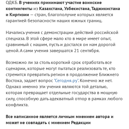
ОДКБ.
В учениях принимают участие воинские
контингенты
из
Казахстана, Узбекистана, Таджикистана
и Киргизии
— стран, благополучие которых является
гарантией безопасности наших южных границ.
Начались учения с демонстрации действий российской
спецназа. В этой сфере мало кто в мире имеет опыт,
сравнимый с нашим, пусть и достался он нам дорогой
ценой. А сами учения завершатся 21 сентября.
Возможно ли за столь короткий срок отработать все
сценарии, которые могут пытаться реализовать те, кто
стремится превратить регион в продолжение Ближнего
Востока, задает вопрос
"Сегодня.ру"
. Конечно же нет.
Однако именно эти учения являются той деталью,
которая превращает отдельные государства в мощную
силу, способную дать адекватный отпор в рамках любого
конфликта.
Все написанное является личным мнением автора и
может не совпадать с мнением Редакции