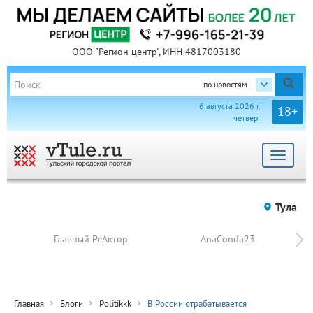
ООО "Регион центр", ИНН 4817003180
по новостям
6 августа 2026 г.
18+
четверг
Toggle
navigat
Тула
Главный РеАктор
AnaConda23
Главная
Блоги
Politikkk
В России отрабатывается