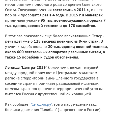
мероприятием подобного рода со времен Советского
Союза. Следующие учения
состоялись в 2011 г.,
и с тех
пор они проводятся
раз в 4 года.
В
2015 г. в манёвра
х
принимали участие
95 тыс. военнослужащих, порядка 7
тыс. единиц военной техники и до 170 самолётов.
В этот раз показатели еще более впечатляющие. Теперь
речь идёт уже о
128 тысячах военных из 8-ми стран.
В
учениях задействовано
20 тыс. единиц военной техники,
около 600 летательных аппаратов различных систем, а
также 15 кораблей и судов обеспечения.
Легенда "Центра-2019"
более чем отвечает текущей
международной повестке: в Центрально-Азиатском
регионе с территории вымышленного государства в
соседние страны проникает радикальный исламизм,
помешать распространению террористической угрозы
пытается Россия с дружественной ей коалицией.
Как сообщает
"Сегодня.ру"
, всего пару недель назад
боевики движения "Талибан" (запрещенное в России)