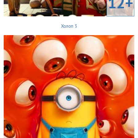
12+
Холоп 3