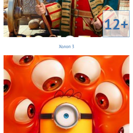
12+
Холоп 3