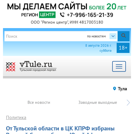
ООО "Регион центр", ИНН 4817003180
по новостям
8 августа 2026 г.
18+
суббота
Toggle
navigat
Тула
Все новости
Заводные выходные
Политика
От Тульской области в ЦК КПРФ избраны