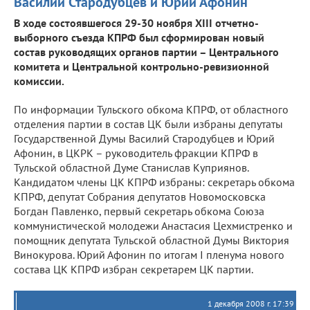
Василий Стародубцев и Юрий Афонин
В ходе состоявшегося 29-30 ноября XIII отчетно-
выборного съезда КПРФ был сформирован новый
состав руководящих органов партии – Центрального
комитета и Центральной контрольно-ревизионной
комиссии.
По информации Тульского обкома КПРФ, от областного
отделения партии в состав ЦК были избраны депутаты
Государственной Думы Василий Стародубцев и Юрий
Афонин, в ЦКРК – руководитель фракции КПРФ в
Тульской областной Думе Станислав Куприянов.
Кандидатом члены ЦК КПРФ избраны: секретарь обкома
КПРФ, депутат Собрания депутатов Новомосковска
Богдан Павленко, первый секретарь обкома Союза
коммунистической молодежи Анастасия Цехмистренко и
помощник депутата Тульской областной Думы Виктория
Винокурова. Юрий Афонин по итогам I пленума нового
состава ЦК КПРФ избран секретарем ЦК партии.
1 декабря 2008 г. 17:39