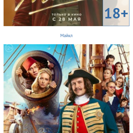
18+
Майкл