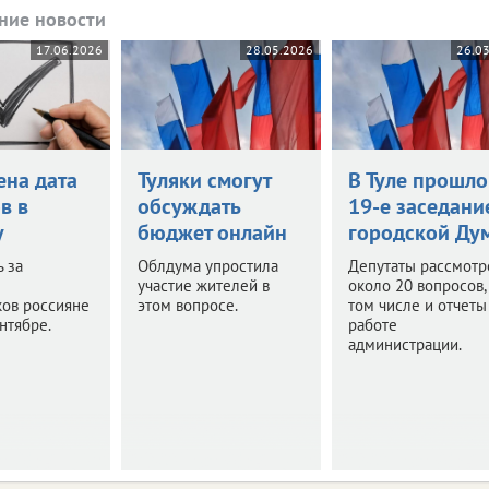
ние новости
17.06.2026
28.05.2026
26.0
ена дата
Туляки смогут
В Туле прошло
в в
обсуждать
19-е заседани
у
бюджет онлайн
городской Ду
ь за
Облдума упростила
Депутаты рассмотр
участие жителей в
около 20 вопросов,
ков россияне
этом вопросе.
том числе и отчеты
ентябре.
работе
администрации.