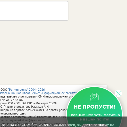
 ООО
"Регион центр" 2004 - 2026
нформационное наполнение: Информационное агентство vRossii.ru
видетельство о регистрации СМИ информационного агентства vRossii.ru
А № ФС 77‑35502
ыдано РОСКОМНАДЗОРом 04 марта 2009г.
НЕ ПРОПУСТИ!
 О. Главного редактора Нарыков А. Н.
аннеры на портале размещаются на правах рекламы.
еклама на портале:
Главные новости региона
екламное агентство "Умный маркетинг" тел. 7-910-267-70-40,
в вашей почте!
mail: umnyy.marketing@yandex.ru
тдельные публикации могут содержать информацию, не предназначенную
зоваться сайтом без изменения настроек, вы даете согласие на
ля пользователей до 18 лет.