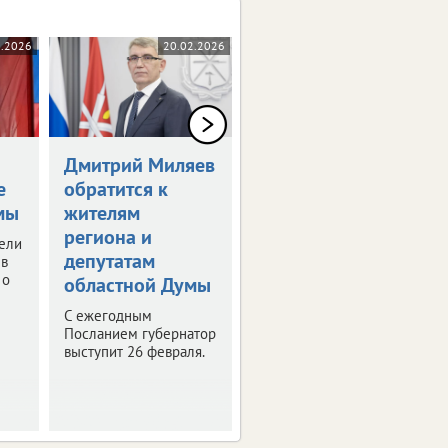
3.2026
20.02.2026
16.12.2025
Дмитрий Миляев
В Туле
е
обратится к
состоялось
мы
жителям
первое
региона и
заседание
ели
депутатам
Молодежного
 в
 о
областной Думы
совета
С ежегодным
В него вошли 100
Посланием губернатор
человек, а
выступит 26 февраля.
претендентов было
230.