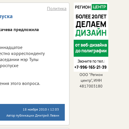
Политика
пуска
лкачева предложила
иннадцатое
естно корреспонденту
заседании мэр Тулы
ороспуске
ООО "Регион
центр", ИНН
ения этого вопроса.
4817003180
18 ноября 2010 г. 12:03
Автор публикации Дмитрий Левин