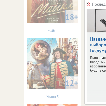
Послед
18+
Майкл
Назнач
выборо
Госдум
Голосоват
народных
избранни
будут в с
12+
Холоп 3