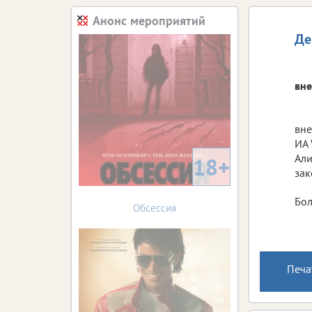
Анонс мероприятий
Де
вне
вне
ИА 
Али
18+
зак
Бол
Обсессия
Печа