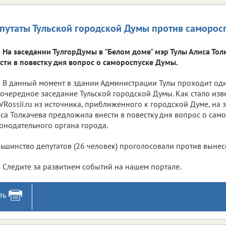
путаты Тульской городской Думы против саморос
На заседании ТулгорДумы в "Белом доме" мэр Тулы Алиса То
сти в повестку дня вопрос о самороспуске Думы.
В данный момент в здании Администрации Тулы проходит од
очередное заседание Тульской городской Думы. Как стало изв
VRossii.ru из источника, приближенного к городской Думе, на 
са Толкачева предложила внести в повестку дня вопрос о сам
онодательного органа города.
ьшинство депутатов (26 человек) проголосовали против вынес
Следите за развитием событий на нашем портале.
ть