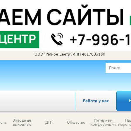
ООО "Регион центр", ИНН 4817003180
Работа у нас
Н
Заводные
Интернет-
На
сти
ДТП
Общество
выходные
конференция
мероп