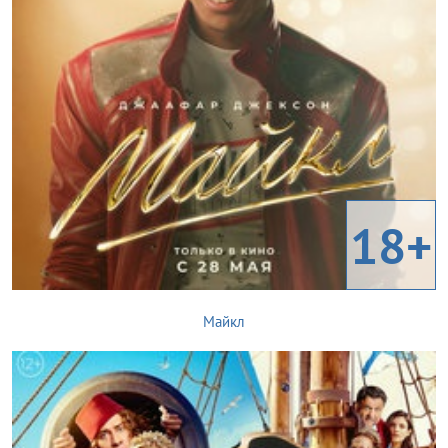
18+
Майкл