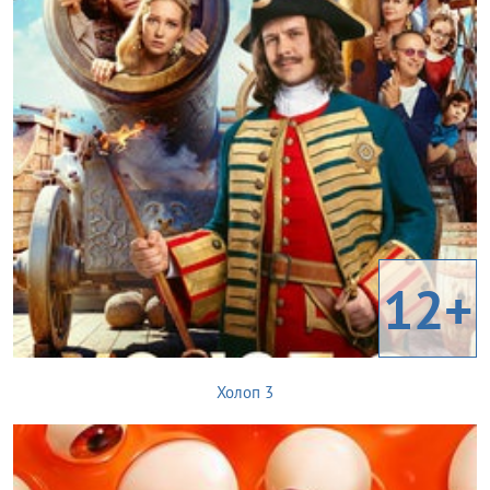
12+
Холоп 3