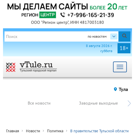
ООО "Регион центр", ИНН 4817003180
по новостям
8 августа 2026 г.
18+
суббота
Toggle
navigat
Тула
Все новости
Заводные выходные
Главная
Новости
Политика
В правительстве Тульской области