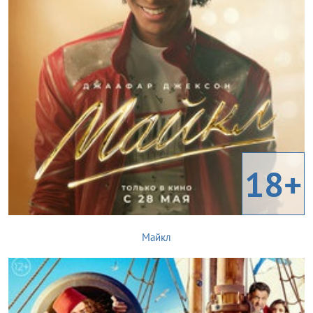
18+
Майкл