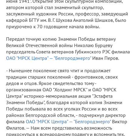
июня 1941". Открытие этой скульптурной композиции,
автором которой стал знаменитый скульптор,
заслуженный художник России, профессор, заведующий
кафедрой БГТУ им. В. Г. Шухова Анатолий Шишков, было
приурочено к 70 годовщине начала войны.
Передал точную копию Знамени Победы ветерану
Великой Отечественной войны Николаю Бурцеву
председатель Совета ветеранов Губкинского РЭС филиала
ОАО "МРСК Центра" — "Белгородэнерго"
Иван Перов.
- Нынешнее поколение свято чтит и продолжает
традиции старших поколений - фронтовиков, своих
дедов и отцов. Яркое свидетельство тому -
организованная ОАО "Холдинг МРСК" и ОАО "МРСК
Центра" историко-мемориальная акция "Эстафета
Знамени Победы", благодаря которой копия Знамени
Победы побывала во всех уголках России и во всех
районах Белгородской области, - подчеркнул директор
филиала
ОАО "МРСК Центра" — "Белгородэнерго"
Виктор
Филатов. — Нам всем представилась возможность
прикоснуться к всенародному подвигу и вспомнить тех,