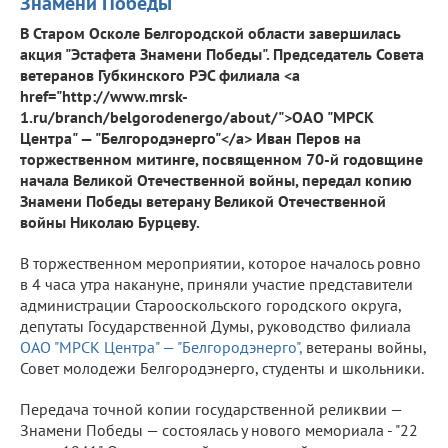
Знамени Победы
В Старом Осколе Белгородской области завершилась
акция "Эстафета Знамени Победы". Председатель Совета
ветеранов Губкинского РЭС филиала <a
href="http://www.mrsk-
1.ru/branch/belgorodenergo/about/">ОАО "МРСК
Центра" — "Белгородэнерго"</a> Иван Перов на
торжественном митинге, посвященном 70-й годовщине
начала Великой Отечественной войны, передал копию
Знамени Победы ветерану Великой Отечественной
войны Николаю Бурцеву.
В торжественном мероприятии, которое началось ровно
в 4 часа утра накануне, приняли участие представители
администрации Старооскольского городского округа,
депутаты Государственной Думы, руководство филиала
ОАО "МРСК Центра" — "Белгородэнерго",
ветераны войны,
Совет молодежи Белгородэнерго, студенты и школьники.
Передача точной копии государственной реликвии —
Знамени Победы — состоялась у нового мемориала - "22