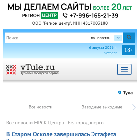
ООО "Регион центр", ИНН 4817003180
по новостям
6 августа 2026 г.
18+
четверг
Toggle
navigat
Тула
Все новости
Заводные выходные
Все новости МРСК Центра - Белгородэнерго
В Старом Осколе завершилась Эстафета