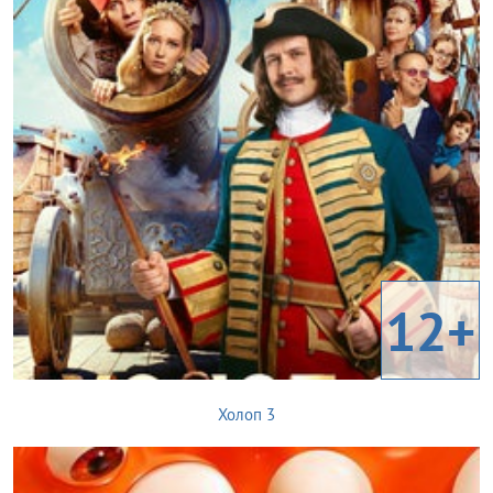
12+
Холоп 3