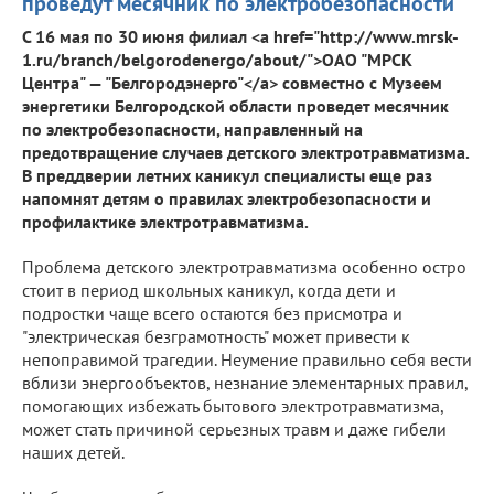
проведут месячник по электробезопасности
C 16 мая по 30 июня филиал <a href="http://www.mrsk-
1.ru/branch/belgorodenergo/about/">ОАО "МРСК
Центра" — "Белгородэнерго"</a> совместно с Музеем
энергетики Белгородской области проведет месячник
по электробезопасности, направленный на
предотвращение случаев детского электротравматизма.
В преддверии летних каникул специалисты еще раз
напомнят детям о правилах электробезопасности и
профилактике электротравматизма.
Проблема детского электротравматизма особенно остро
стоит в период школьных каникул, когда дети и
подростки чаще всего остаются без присмотра и
"электрическая безграмотность" может привести к
непоправимой трагедии. Неумение правильно себя вести
вблизи энергообъектов, незнание элементарных правил,
помогающих избежать бытового электротравматизма,
может стать причиной серьезных травм и даже гибели
наших детей.