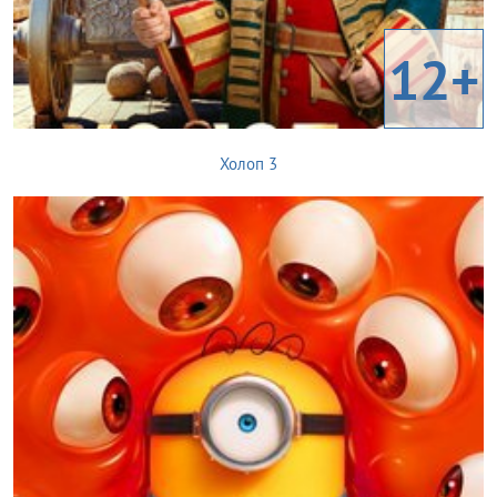
12+
Холоп 3