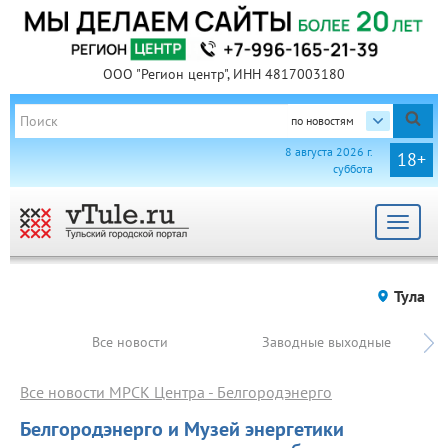
ООО "Регион центр", ИНН 4817003180
по новостям
8 августа 2026 г.
18+
суббота
Toggle
navigat
Тула
Все новости
Заводные выходные
Все новости МРСК Центра - Белгородэнерго
Белгородэнерго и Музей энергетики