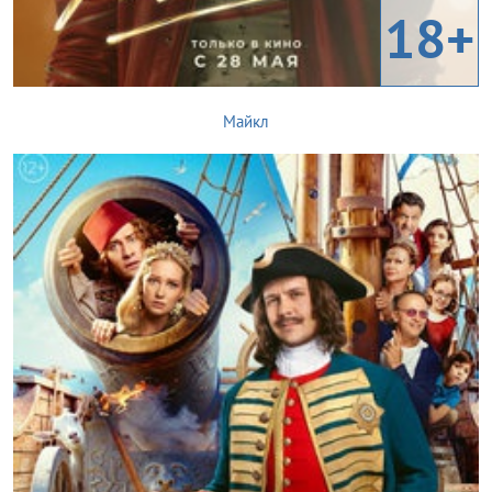
18+
Майкл