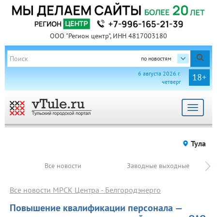
ООО "Регион центр", ИНН 4817003180
по новостям
6 августа 2026 г.
18+
четверг
Toggle
navigat
Тула
Все новости
Заводные выходные
Все новости МРСК Центра - Белгородэнерго
Повышение квалификации персонала —