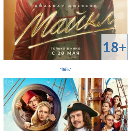
18+
Майкл