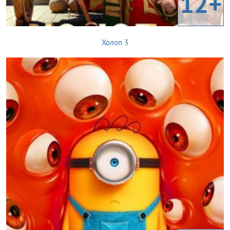
12+
Холоп 3