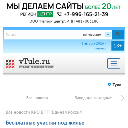
ООО "Регион центр", ИНН 4817003180
по новостям
6 августа 2026 г.
18+
четверг
Toggle
navigat
Тула
Все новости
Заводные выходные
Все новости КРО ВПП "Единая Россия"
Бесплатные участки под жилье