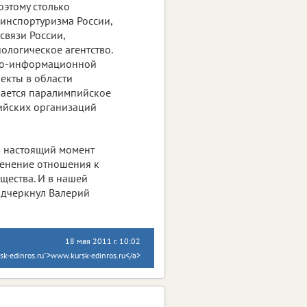
оэтому столько
инспортуризма России,
связи России,
логическое агентство.
нно-информационной
екты в области
вается паралимпийское
ийских организаций
в настоящий момент
менение отношения к
бщества. И в нашей
одчеркнул Валерий
18 мая 2011 г. 10:02
k-edinros.ru">www.kursk-edinros.ru</a>