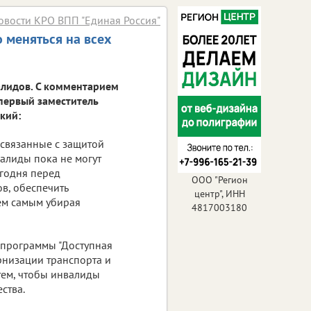
овости КРО ВПП "Единая Россия"
 меняться на всех
алидов. С комментарием
 первый заместитель
кий:
 связанные с защитой
валиды пока не могут
егодня перед
ООО "Регион
в, обеспечить
центр", ИНН
тем самым убирая
4817003180
 программы "Доступная
рнизации транспорта и
тем, чтобы инвалиды
ства.