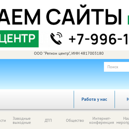
ООО "Регион центр", ИНН 4817003180
Работа у нас
Н
Заводные
Интернет-
На
сти
ДТП
Общество
выходные
конференция
мероп