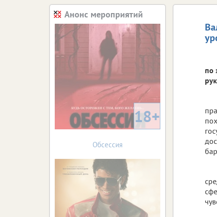
Анонс мероприятий
Ва
ур
по 
рук
пра
18+
пох
гос
дос
Обсессия
бар
сре
сфе
чув