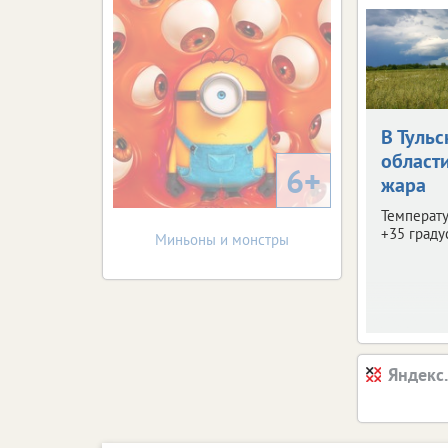
В Тульс
област
6+
жара
Температу
+35 граду
Миньоны и монстры
Яндекс