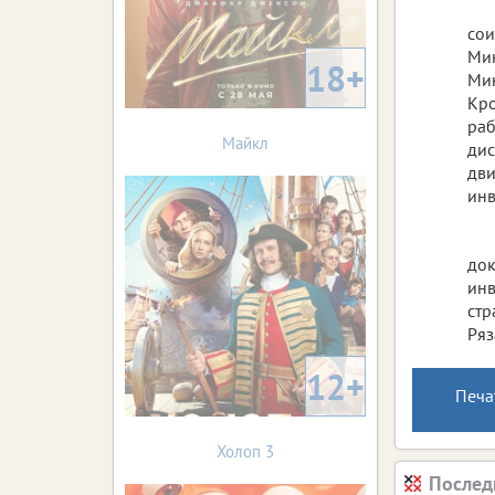
сои
Мин
18+
Мин
Кро
раб
Майкл
дис
дви
инв
док
инв
стр
Ряз
12+
Печа
Холоп 3
Послед