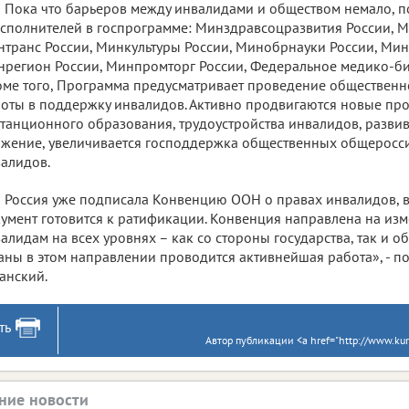
Пока что барьеров между инвалидами и обществом немало, п
сполнителей в госпрограмме: Минздравсоцразвития России, М
транс России, Минкультуры России, Минобрнауки России, Мин
регион России, Минпромторг России, Федеральное медико-био
ме того, Программа предусматривает проведение обществе
оты в поддержку инвалидов. Активно продвигаются новые про
танционного образования, трудоустройства инвалидов, разви
жение, увеличивается господдержка общественных общеросс
алидов.
Россия уже подписала Конвенцию ООН о правах инвалидов, 
умент готовится к ратификации. Конвенция направлена на из
алидам на всех уровнях – как со стороны государства, так и о
аны в этом направлении проводится активнейшая работа», - п
анский.
ть
Автор публикации <a href="http://www.kurs
ние новости