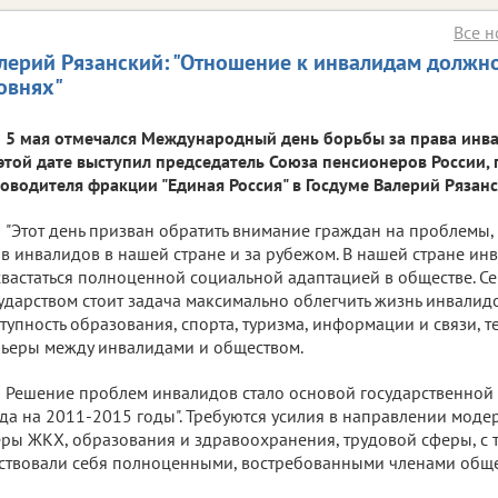
Все н
лерий Рязанский: "Отношение к инвалидам должно
овнях"
5 мая отмечался Международный день борьбы за права инв
этой дате выступил председатель Союза пенсионеров России,
оводителя фракции "Единая Россия" в Госдуме Валерий Рязанс
"Этот день призван обратить внимание граждан на проблемы,
в инвалидов в нашей стране и за рубежом. В нашей стране ин
вастаться полноценной социальной адаптацией в обществе. С
ударством стоит задача максимально облегчить жизнь инвалидо
тупность образования, спорта, туризма, информации и связи, 
ьеры между инвалидами и обществом.
Решение проблем инвалидов стало основой государственной
да на 2011-2015 годы". Требуются усилия в направлении моде
ры ЖКХ, образования и здравоохранения, трудовой сферы, с 
ствовали себя полноценными, востребованными членами обще