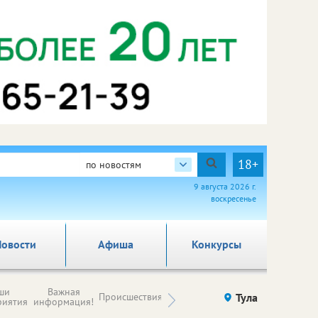
18+
по новостям
9 августа 2026 г.
воскресенье
овости
Афиша
Конкурсы
Новости
ши
Важная
Происшествия
Здоровье
Тула
Ку
компаний (на
риятия
информация!
правах
рекламы)