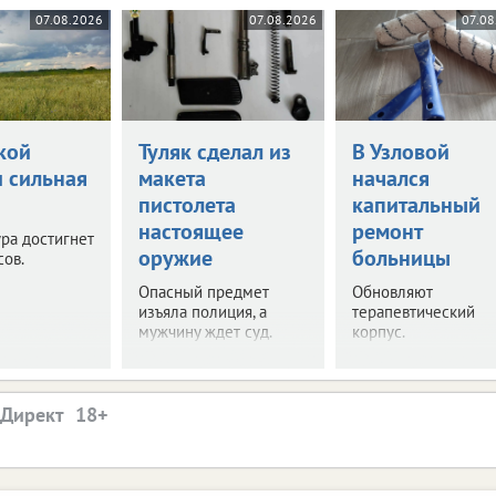
07.08.2026
07.08.2026
07.08
кой
Туляк сделал из
В Узловой
и сильная
макета
начался
пистолета
капитальный
настоящее
ремонт
ра достигнет
оружие
больницы
сов.
Опасный предмет
Обновляют
изъяла полиция, а
терапевтический
мужчину ждет суд.
корпус.
.Директ