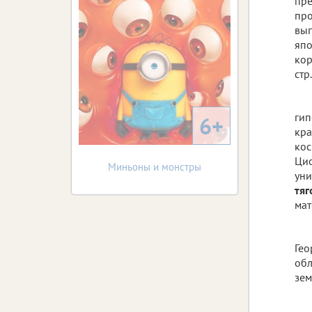
пре
про
вып
япо
кор
стр.
гип
6+
кра
кос
Цио
Миньоны и монстры
уни
тяг
мат
Гео
обл
зем