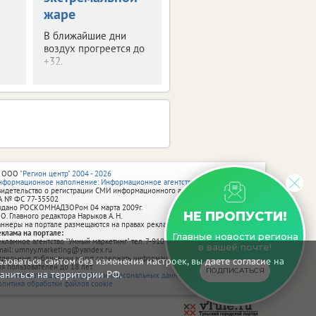
жаре
В ближайшие дни
воздух прогреется до
+32.
 ООО
"Регион центр" 2004 - 2026
нформационное наполнение: Информационное агентство vRossii.ru
видетельство о регистрации СМИ информационного агентства vRossii.ru
А № ФС 77‑35502
ыдано РОСКОМНАДЗОРом 04 марта 2009г.
НЕ ПРОПУСТИ!
 О. Главного редактора Нарыков А. Н.
аннеры на портале размещаются на правах рекламы.
еклама на портале:
Главные новости региона
екламное агентство "Умный маркетинг" тел. 7-910-267-70-40,
в вашей почте!
mail: umnyy.marketing@yandex.ru
тдельные публикации могут содержать информацию, не предназначенную
зоваться сайтом без изменения настроек, вы даете согласие на
ля пользователей до 18 лет.
ПОДПИСАТЬСЯ
аниться на территории РФ.
олитика в отношении обработки персональных данных
олитика обработки файлов cookie