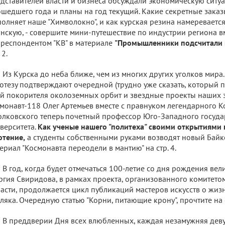
дставителей власти и бизнеса обсуждали экономическую ситуа
шедшего года и планы на год текущий. Какие секретные зак
олняет наше "Химволокно", и как курская резина намеревается
нскую, - совершите мини-путешествие по индустрии региона в
респондентом "КВ" в материале
"Промышленники подсчитали 
 2.
Из Курска до неба ближе, чем из многих других уголков мира. 
отезу подтверждают очередной (трудно уже сказать, который п
й покорителя околоземных орбит и звездные проекты наших з
монавт-118 Олег Артемьев вместе с правнуком легендарного К
лковского теперь почетный профессор Юго-Западного госуда
верситета.
Как ученые нашего "политеха" своими открытиями
отение,
а студенты собственными руками возводят новый Байк
ериал "Космонавта переодели в мантию" на стр. 4.
В год, когда будет отмечаться 100-летие со дня рождения ве
ргия Свиридова, в рамках проекта, организованного комитетом
асти, продолжается цикл публикаций мастеров искусств о жиз
ляка. Очередную статью "Корни, питающие крону", прочтите на с
В преддверии Дня всех влюбленных, каждая незамужняя де