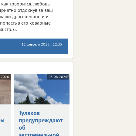
 как говорится, любовь
 приятно отдохнув за ваш
й ваши драгоценности и
 попасть в его коварные
 стр. 6.
12 февраля 2015 г. 12:35
.2026
05.08.2026
Туляков
вы
предупреждают
об
экстремальной