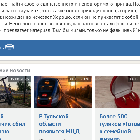
тает найти своего единственного и неповторимого принца. Но,
, и часто случается, что сказке скоро приходит конец, а принц,
т, неожиданно исчезает. Хорошо, если он не прихватит с собо
ьги. Несколько простых советов, как распознать альфонса и не
и, предлагает материал "Был бы милый, только не фальшивый" на
ть
ние новости
06.08.2026
06.08.2026
06.08
ий
В Тульской
Более 500
тчик сбил
области
туляков «Гото
нюю
появится МЦД
к семейной
у
жизни»