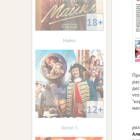
18+
Майкл
При
рас
дес
что
"ко
12+
ма
раз
Холоп 3
Ал