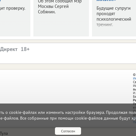
Об этом сообщил мэр
Москвы Сергей
ит проверку.
Будущие супруги
Собянин.
проходят
психологический
тренинг.
.Директ
©
И
С
И
в
И.
Б
Р
Р
e
О
ать о cookie-файлах или изменить настройки браузера. Продолжая поль
д
ie-файлов. Все собранные при помощи cookie-файлов данные будут хр
П
П
Согласен
Тула