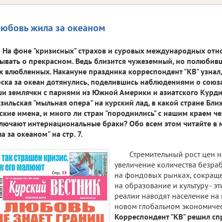
любовь жила за океаном
На фоне "кризисных" страхов и суровых международных отн
ывать о прекрасном. Ведь близится чужеземный, но полюби
х влюбленных. Накануне праздника корреспондент "КВ" узнал,
ска за океан дотянулись, поделившись наблюдениями о союз
и землячки с парнями из Южной Америки и азиатского Курдис
зильская "мыльная опера" на курский лад, в какой стране Бли
ские имена, и много ли стран "породнились" с нашим краем че
лючают интернациональные браки? Обо всем этом читайте в м
а за океаном" на стр. 7.
Стремительный рост цен на
увеличение количества безраб
на фондовых рынках, сокращ
на образование и культуру - э
реалии наводят население на 
новом глобальном экономичес
Корреспондент
"
КВ
"
решил сп