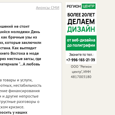
Анонсы СМИ
ошений не стоит
вшийся молодежи День
 как брачные узы из
ах, которые заключили
тана. Как выглядит
жнего Востока в моде
рез местные загсы, где
атериале "...А любовь
ООО "Регион
центр", ИНН
4817003180
 товары и услуги,
отных, нестабильность
ение финансирования
ти и другие непростые
грустные разговоры о
ком кризисе.
росить у наших