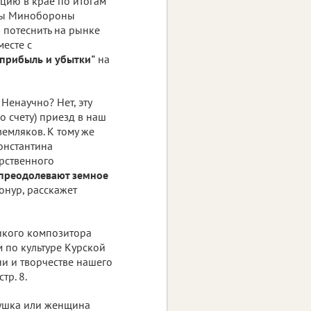
цию в крае по итогам
азы Минобороны
 потеснить на рынке
месте с
прибыль и убытки"
на
Ненаучно? Нет, эту
о счету) приезд в наш
емляков. К тому же
онстантина
рственного
 преодолевают земное
онур, расскажет
ликого композитора
 по культуре Курской
ни и творчестве нашего
тр. 8.
вушка или женщина