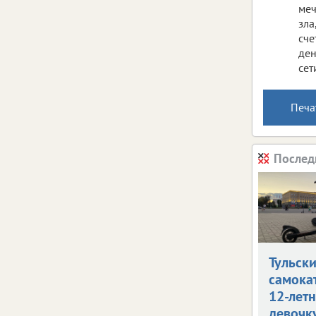
меч
зла
сче
ден
сет
Печа
Послед
Тульск
самока
12-лет
девочк