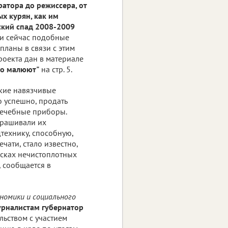
ратора до режиссера, от
х курян, как им
ский спад 2008-2009
ни сейчас подобные
планы в связи с этим
проекта дан в материале
его малюют"
на стр. 5.
екие навязчивые
о успешно, продать
лечебные приборы.
арашивали их
дтехнику, способную,
ечати, стало известно,
исках нечистоплотных
, сообщается в
номики и социального
урналистам губернатор
ьством с участием