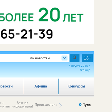
18+
по новостям
7 августа 2026 г.
пятница
овости
Афиша
Конкурсы
Новости
ши
Важная
Происшествия
Здоровье
Тула
Ку
компаний (на
риятия
информация!
правах
рекламы)