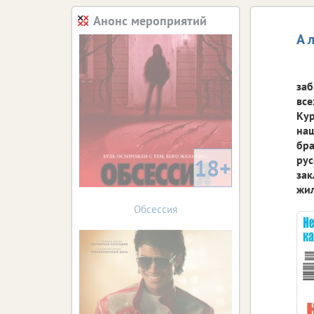
Анонс мероприятий
А 
заб
все
Кур
наш
бра
рус
18+
зак
жил
Обсессия