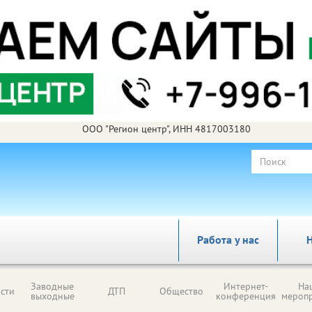
ООО "Регион центр", ИНН 4817003180
Работа у нас
Н
Заводные
Интернет-
На
сти
ДТП
Общество
выходные
конференция
мероп