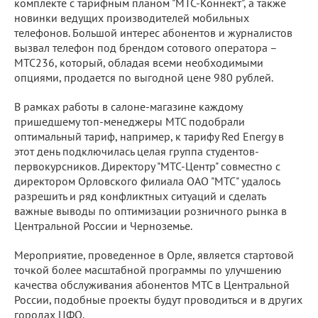
комплекте с тарифным планом "МТС-Коннект", а также
новинки ведущих производителей мобильных
телефонов. Большой интерес абонентов и журналистов
вызвал телефон под брендом сотового оператора –
МТС236, который, обладая всеми необходимыми
опциями, продается по выгодной цене 980 рублей.
В рамках работы в салоне-магазине каждому
пришедшему топ-менеджеры МТС подобрали
оптимальный тариф, например, к тарифу Red Energy в
этот день подключилась целая группа студентов-
первокурсников. Директору "МТС-Центр" совместно с
директором Орловского филиала ОАО "МТС" удалось
разрешить и ряд конфликтных ситуаций и сделать
важные выводы по оптимизации розничного рынка в
Центральной России и Черноземье.
Мероприятие, проведенное в Орле, является стартовой
точкой более масштабной программы по улучшению
качества обслуживания абонентов МТС в Центральной
России, подобные проекты будут проводиться и в других
городах ЦФО.