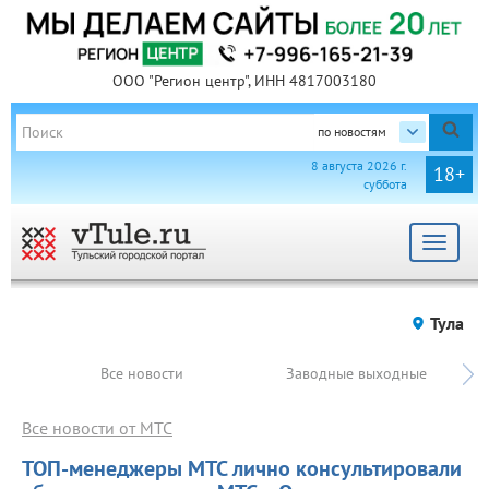
ООО "Регион центр", ИНН 4817003180
по новостям
8 августа 2026 г.
18+
суббота
Toggle
navigat
Тула
Все новости
Заводные выходные
Все новости от МТС
ТОП-менеджеры МТС лично консультировали