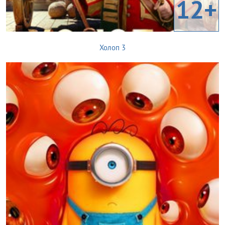
12+
Холоп 3