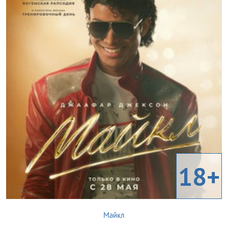
18+
Майкл