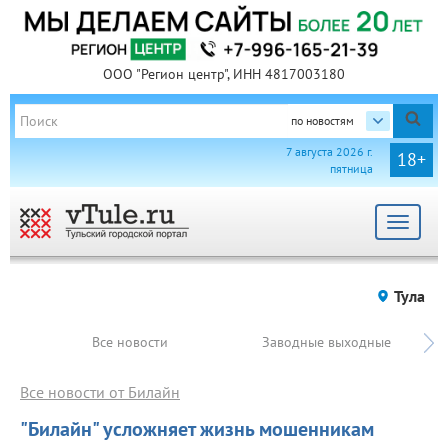
ООО "Регион центр", ИНН 4817003180
по новостям
7 августа 2026 г.
18+
пятница
Toggle
navigat
Тула
Все новости
Заводные выходные
Все новости от Билайн
"Билайн" усложняет жизнь мошенникам